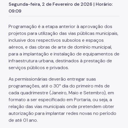
Segunda-feira, 2 de Fevereiro de 2026 | Horário:
Cadastramento de obra
09:09
Vista e cópia de processos
Programação é a etapa anterior à aprovação dos
Downloads
projetos para utilização das vias públicas municipais,
Custas e Emolumentos
inclusive dos respectivos subsolos e espaços
aéreos, e das obras de arte de domínio municipal,
Comissão de Entendimentos com Concessionárias
para a implantação e instalação de equipamentos de
Notícias
infraestrutura urbana, destinados à prestação de
serviços públicos e privados.
As permissionárias deverão entregar suas
programações, até o 30° dia do primeiro mês de
cada quadrimestre (Janeiro, Maio e Setembro), em
formato a ser especificado em Portaria, ou seja, a
relação das vias municipais onde pretendem obter
autorização para implantar redes novas no período
de até 01 ano.