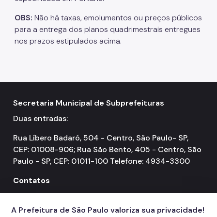
OBS:
Não há taxas, emolumentos ou preços públicos
para a entrega dos planos quadrimestrais entregues
nos prazos estipulados acima.
Secretaria Municipal de Subprefeituras
Duas entradas:
Rua Líbero Badaró, 504 - Centro, São Paulo- SP,
CEP: 01008-906; Rua São Bento, 405 - Centro, São
Paulo - SP, CEP: 01011-100 Telefone: 4934-3300
Contatos
156
call
A Prefeitura de São Paulo valoriza sua privacidade!