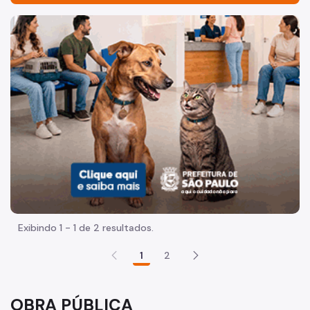
Organização
Imagem de um cachorro caramelo e uma gata rajada, olha
Quem somos
Histórico
Legislação
Obra Pública
Instruções e Procedimentos
Cadastramento da Permissionária
Programação Quadrimestral
Exibindo 1 - 1 de 2 resultados.
Aprovação do Projeto
1
2
Execução da obra
Restituição da caução
OBRA PÚBLICA