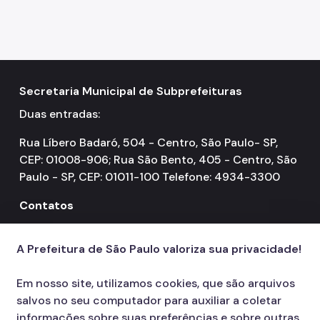
Secretaria Municipal de Subprefeituras
Duas entradas:
Rua Líbero Badaró, 504 - Centro, São Paulo- SP,
CEP: 01008-906; Rua São Bento, 405 - Centro, São
Paulo - SP, CEP: 01011-100 Telefone: 4934-3300
Contatos
156
call
A Prefeitura de São Paulo valoriza sua privacidade!
Em nosso site, utilizamos cookies, que são arquivos
salvos no seu computador para auxiliar a coletar
informações sobre suas preferências e sobre outras