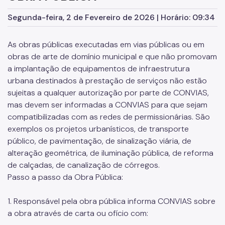
Cadastramento de obra
Segunda-feira, 2 de Fevereiro de 2026 | Horário: 09:34
Vista e cópia de processos
As obras públicas executadas em vias públicas ou em
Downloads
obras de arte de domínio municipal e que não promovam
Custas e Emolumentos
a implantação de equipamentos de infraestrutura
urbana destinados à prestação de serviços não estão
Comissão de Entendimentos com Concessionárias
sujeitas a qualquer autorização por parte de CONVIAS,
mas devem ser informadas a CONVIAS para que sejam
Notícias
compatibilizadas com as redes de permissionárias. São
exemplos os projetos urbanísticos, de transporte
público, de pavimentação, de sinalização viária, de
alteração geométrica, de iluminação pública, de reforma
de calçadas, de canalização de córregos.
Passo a passo da Obra Pública:
1. Responsável pela obra pública informa CONVIAS sobre
a obra através de carta ou ofício com: