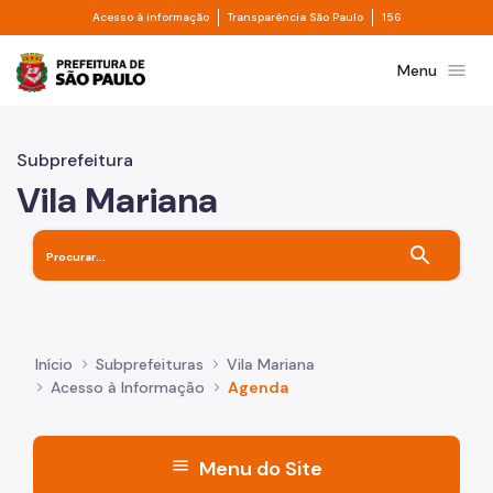
Divisor de acesso à informação
Divisor de transpa
Pular para o Conteúdo principal
Acesso à informação
Transparência São Paulo
156
Prefeitura de São Paulo
menu
Menu
Subprefeitura
Vila Mariana
search
Início
Subprefeituras
Vila Mariana
Acesso à Informação
Agenda
menu
Menu do Site