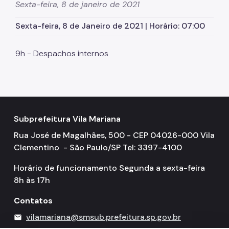
Sexta-feira, 8 de janeiro de 2021
Autorização para Eventos
Sexta-feira, 8 de Janeiro de 2021 | Horário: 07:00
SP Mais Fácil
9h - Despachos internos
Zeladoria Urbana
Cata-Bagulho
CADES/VM
Termo de Cooperação
Subprefeitura Vila Mariana
Rua José de Magalhães, 500 - CEP 04026-000 Vila
Programa de Metas
Clementino - São Paulo/SP Tel: 3397-4100
Fale Conosco
Horário de funcionamento Segunda a sexta-feira
Notícias
8h às 17h
Contatos
vilamariana@smsub.prefeitura.sp.gov.br
mail