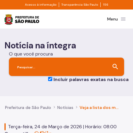
Divisor de acesso à informação
Divisor de transpa
Saltar al contenido principal
Acesso à informação
Transparência São Paulo
156
Prefeitura de São Paulo
menu
Menu
Notícia na íntegra
O que você procura
search
Incluir palavras exatas na busca
Prefeitura de São Paulo
Notícias
Veja a lista dos maiores devedores de impostos municipais de São Paulo
Terça-feira, 24 de Março de 2026 | Horário: 08:00