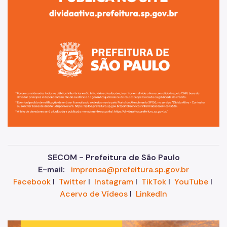
SECOM - Prefeitura de São Paulo
E-mail:
imprensa@prefeitura.sp.gov.br
Facebook
I
Twitter
I
Instagram
I
TikTok
I
YouTube
I
Acervo de Vídeos
I
LinkedIn
Im