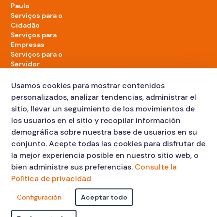
Paulo
Serviços para o
Cidadão
Serviços para
Empresas
Serviços para o
Servidor
Acontece na
cidade
Usamos cookies para mostrar contenidos
personalizados, analizar tendencias, administrar el
sitio, llevar un seguimiento de los movimientos de
LinkedIn da Prefeitura de São Paulo
TikTok da Prefeitura de São Paulo
YouTube da Prefeitura de São Paulo
X da Prefeitura de São Paulo
Instagram da Prefeitura de São Paulo
Facebook da Prefeitura de São Paulo
Diário Oficial
los usuarios en el sitio y recopilar información
demográfica sobre nuestra base de usuarios en su
conjunto. Acepte todas las cookies para disfrutar de
la mejor experiencia posible en nuestro sitio web, o
bien administre sus preferencias.
Consulte la
Política de privacidad
Configuración
Aceptar todo
Faça sua Solicitação
Atendimento: