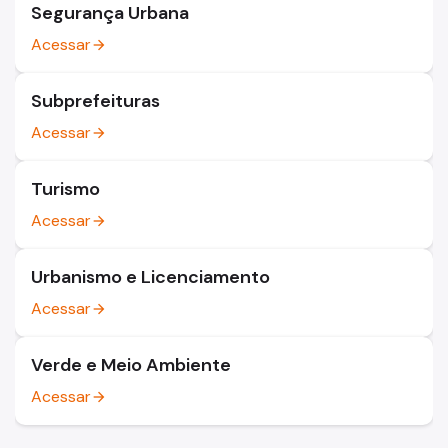
Segurança Urbana
Acessar
arrow_forward
Subprefeituras
Acessar
arrow_forward
Turismo
Acessar
arrow_forward
Urbanismo e Licenciamento
Acessar
arrow_forward
Verde e Meio Ambiente
Acessar
arrow_forward