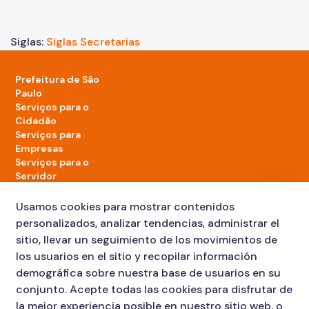
Siglas:
Siglas Secretarias
Prefeitura de São
Paulo
Serviços para o
Cidadão
Serviços para
Empresas
Serviços para o
Servidor
Acontece na
cidade
Usamos cookies para mostrar contenidos
personalizados, analizar tendencias, administrar el
sitio, llevar un seguimiento de los movimientos de
LinkedIn da Prefeitura de São Paulo
TikTok da Prefeitura de São Paulo
YouTube da Prefeitura de São Paulo
X da Prefeitura de São Paulo
Instagram da Prefeitura de São Paulo
Facebook da Prefeitura de São Paulo
Diário Oficial
los usuarios en el sitio y recopilar información
demográfica sobre nuestra base de usuarios en su
conjunto. Acepte todas las cookies para disfrutar de
la mejor experiencia posible en nuestro sitio web, o