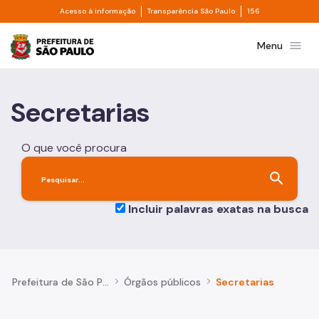
Divisor de acesso à informação
Divisor de transpa
Saltar al contenido principal
Acesso à informação
Transparência São Paulo
156
Prefeitura de São Paulo
menu
Menu
Secretarias
O que você procura
search
Incluir palavras exatas na busca
Prefeitura de São Paulo
Órgãos públicos
Secretarias