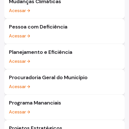
Mudanças Climáticas
Acessar
arrow_forward
Pessoa com Deficiência
Acessar
arrow_forward
Planejamento e Eficiência
Acessar
arrow_forward
Procuradoria Geral do Município
Acessar
arrow_forward
Programa Mananciais
Acessar
arrow_forward
Projetos Estratégicos