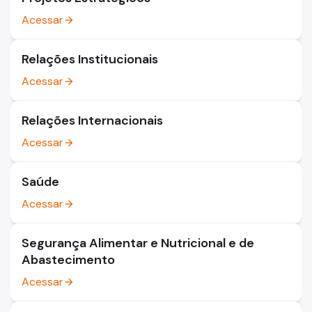
Acessar
arrow_forward
Relações Institucionais
Acessar
arrow_forward
Relações Internacionais
Acessar
arrow_forward
Saúde
Acessar
arrow_forward
Segurança Alimentar e Nutricional e de
Abastecimento
Acessar
arrow_forward