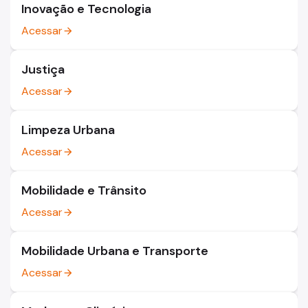
Inovação e Tecnologia
Acessar
arrow_forward
Justiça
Acessar
arrow_forward
Limpeza Urbana
Acessar
arrow_forward
Mobilidade e Trânsito
Acessar
arrow_forward
Mobilidade Urbana e Transporte
Acessar
arrow_forward