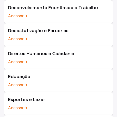
Desenvolvimento Econômico e Trabalho
Acessar
arrow_forward
Desestatização e Parcerias
Acessar
arrow_forward
Direitos Humanos e Cidadania
Acessar
arrow_forward
Educação
Acessar
arrow_forward
Esportes e Lazer
Acessar
arrow_forward