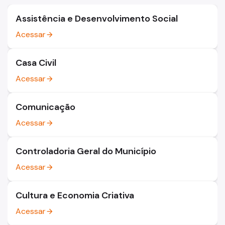
Assistência e Desenvolvimento Social
Acessar
arrow_forward
Casa Civil
Acessar
arrow_forward
Comunicação
Acessar
arrow_forward
Controladoria Geral do Município
Acessar
arrow_forward
Cultura e Economia Criativa
Acessar
arrow_forward