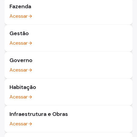
Fazenda
Acessar
arrow_forward
Gestão
Acessar
arrow_forward
Governo
Acessar
arrow_forward
Habitação
Acessar
arrow_forward
Infraestrutura e Obras
Acessar
arrow_forward