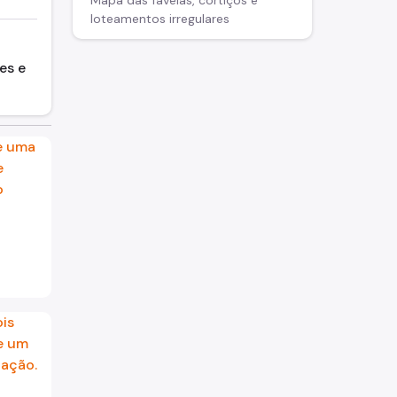
Mapa das favelas, cortiços e
loteamentos irregulares
es e