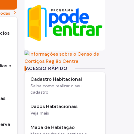
chevron_right
todas
ncios
ias e
ACESSO RÁPIDO
Cadastro Habitacional
Saiba como realizar o seu
cadastro
ias
Dados Habitacionais
Veja mais
serva
Mapa de Habitação