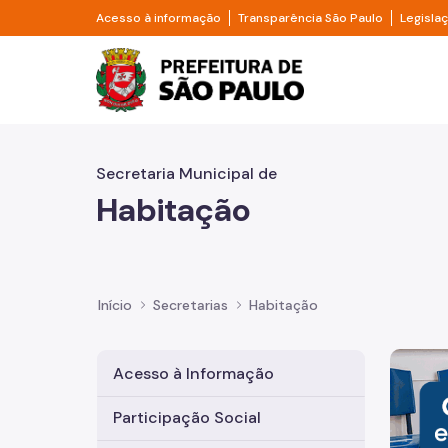
Pular para o Conteúdo principal
Divisor de acesso à informação
Divisor d
Acesso à informação
Transparência São Paulo
Legisla
Prefeitura de São Pa
Secretaria Municipal de
Habitação
Início
Secretarias
Habitação
Imagem 
Acesso à Informação
Participação Social