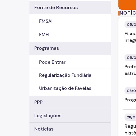
Fonte de Recursos
NOTÍC
FMSAI
05/0
Fisc
FMH
irreg
Programas
05/0
Pode Entrar
Pref
estru
Regularização Fundiária
Urbanização de Favelas
03/0
Prog
PPP
Legislações
28/0
Regu
Notícias
hist