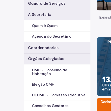
Quadro de Serviços
A Secretaria
Exibind
Quem é Quem
Agenda do Secretário
Coordenadorias
Órgãos Colegiados
CMH - Conselho de
Habitação
Eleição CMH
CECMH - Comissão Executiva
Estado entregam 222 apartamentos na Mooca e
Dados
onal da capital
Conselhos Gestores