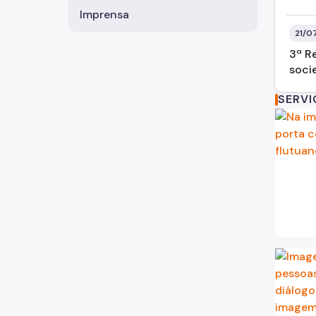
Imprensa
21/0
3ª R
socie
SERV