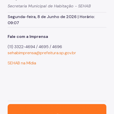
Secretaria Municipal de Habitação - SEHAB
Fonte de Recursos
Segunda-feira, 8 de Junho de 2026 | Horário:
FMSAI
09:07
FMH
Fale com a Imprensa
Programas
(11) 3322-4694 / 4695 / 4696
Pode Entrar
sehabimprensa@prefeitura.sp.gov.br
Regularização Fundiária
SEHAB na Mídia
Urbanização de Favelas
PPP
Legislações
Notícias
São Paulo, cidade inteligente, resiliente e sustentável
Imprensa