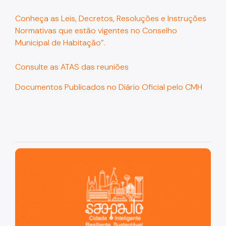
Conheça as Leis, Decretos, Resoluções e Instruções
Normativas que estão vigentes no Conselho
Municipal de Habitação”.
Consulte as ATAS das reuniões
Documentos Publicados no Diário Oficial pelo CMH
São Paulo, cidade inteligente, resiliente e sustentável