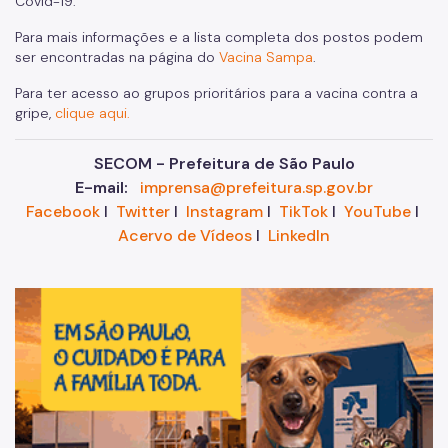
Covid-19.
Para mais informações e a lista completa dos postos podem
ser encontradas na página do
Vacina Sampa
.
Para ter acesso ao grupos prioritários para a vacina contra a
gripe,
clique aqui.
SECOM - Prefeitura de São Paulo
E-mail:
imprensa@prefeitura.sp.gov.br
Facebook
I
Twitter
I
Instagram
I
TikTok
I
YouTube
I
Acervo de Vídeos
I
LinkedIn
Im