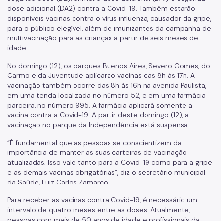
dose adicional (DA2) contra a Covid-19. Também estarão
disponíveis vacinas contra o vírus influenza, causador da gripe,
para o público elegível, além de imunizantes da campanha de
multivacinação para as crianças a partir de seis meses de
idade.
No domingo (12), os parques Buenos Aires, Severo Gomes, do
Carmo e da Juventude aplicarão vacinas das 8h às 17h. A
vacinação também ocorre das 8h às 16h na avenida Paulista,
em uma tenda localizada no número 52, e em uma farmácia
parceira, no número 995. A farmácia aplicará somente a
vacina contra a Covid-19. A partir deste domingo (12), a
vacinação no parque da Independência está suspensa.
“É fundamental que as pessoas se conscientizem da
importância de manter as suas carteiras de vacinação
atualizadas. Isso vale tanto para a Covid-19 como para a gripe
e as demais vacinas obrigatórias”, diz o secretário municipal
da Saúde, Luiz Carlos Zamarco.
Para receber as vacinas contra Covid-19, é necessário um
intervalo de quatro meses entre as doses. Atualmente,
pessoas com mais de 50 anos de idade e profissionais da