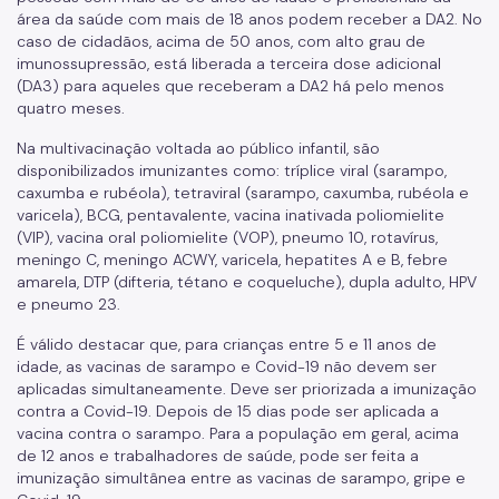
área da saúde com mais de 18 anos podem receber a DA2. No
caso de cidadãos, acima de 50 anos, com alto grau de
imunossupressão, está liberada a terceira dose adicional
(DA3) para aqueles que receberam a DA2 há pelo menos
quatro meses.
Na multivacinação voltada ao público infantil, são
disponibilizados imunizantes como: tríplice viral (sarampo,
caxumba e rubéola), tetraviral (sarampo, caxumba, rubéola e
varicela), BCG, pentavalente, vacina inativada poliomielite
(VIP), vacina oral poliomielite (VOP), pneumo 10, rotavírus,
meningo C, meningo ACWY, varicela, hepatites A e B, febre
amarela, DTP (difteria, tétano e coqueluche), dupla adulto, HPV
e pneumo 23.
É válido destacar que, para crianças entre 5 e 11 anos de
idade, as vacinas de sarampo e Covid-19 não devem ser
aplicadas simultaneamente. Deve ser priorizada a imunização
contra a Covid-19. Depois de 15 dias pode ser aplicada a
vacina contra o sarampo. Para a população em geral, acima
de 12 anos e trabalhadores de saúde, pode ser feita a
imunização simultânea entre as vacinas de sarampo, gripe e