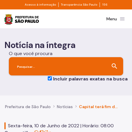
Divisor de acesso à informação
Divisor de transpa
Pular para o Conteúdo principal
Acesso à informação
Transparência São Paulo
156
Prefeitura de São Paulo
menu
Menu
Notícia na íntegra
O que você procura
search
Incluir palavras exatas na busca
Prefeitura de São Paulo
Notícias
Capital terá fim de semana com imunização contra Covid-19, gripe e multivacinação infantil
Sexta-feira, 10 de Junho de 2022 | Horário: 08:00