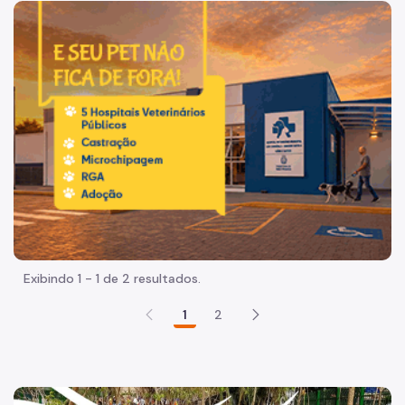
Acesso à Informação
Imagem de um cachorro caramelo e uma gata rajada, olha
Participação Social
Quadro de serviços
Acesso à Proteção de Dados Pessoais
Organização
Agenda do Subprefeito
Histórico
Dados
Exibindo 1 - 1 de 2 resultados.
Infocidade
1
2
Execução Orçamentária
Plano Regional
Equipamentos Públicos