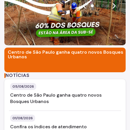
arrow_back_ios
arrow_forward_ios
SP Mais Fácil
Termo de Cooperação
Zeladoria Urbana
Espaço Imprensa
Centro de São Paulo ganha quatro novos Bosques
Vai de Roteiro
Urbanos
NOTÍCIAS
05/08/2026
Centro de São Paulo ganha quatro novos
Bosques Urbanos
01/08/2026
Confira os índices de atendimento