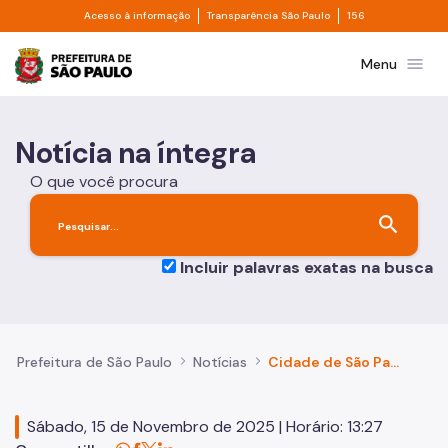
Divisor de acesso à informação
Divisor de transpa
Pular para o Conteúdo principal
Acesso à informação
Transparência São Paulo
156
Prefeitura de São Paulo
menu
Menu
Notícia na íntegra
O que você procura
search
Incluir palavras exatas na busca
Prefeitura de São Paulo
Notícias
Cidade de São Paulo atinge novo recorde de menor taxa de desemprego da história com desocupação de 5,2%
Sábado, 15 de Novembro de 2025 | Horário: 13:27