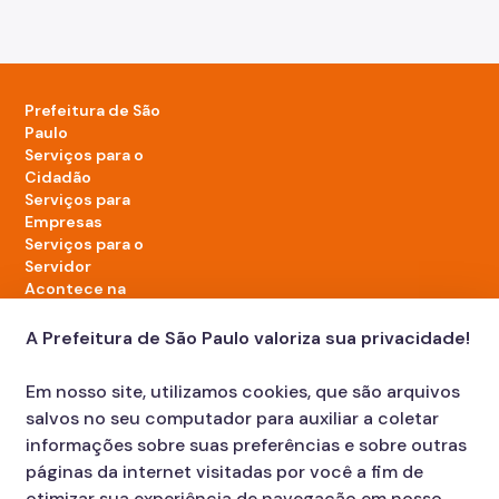
Prefeitura de São
Paulo
Serviços para o
Cidadão
Serviços para
Empresas
Serviços para o
Servidor
Acontece na
cidade
A Prefeitura de São Paulo valoriza sua privacidade!
LinkedIn da Prefeitura de São Paulo
TikTok da Prefeitura de São Paulo
YouTube da Prefeitura de São Paulo
X da Prefeitura de São Paulo
Instagram da Prefeitura de São Paulo
Facebook da Prefeitura de São Paulo
Em nosso site, utilizamos cookies, que são arquivos
Diário Oficial
salvos no seu computador para auxiliar a coletar
informações sobre suas preferências e sobre outras
páginas da internet visitadas por você a fim de
otimizar sua experiência de navegação em nosso