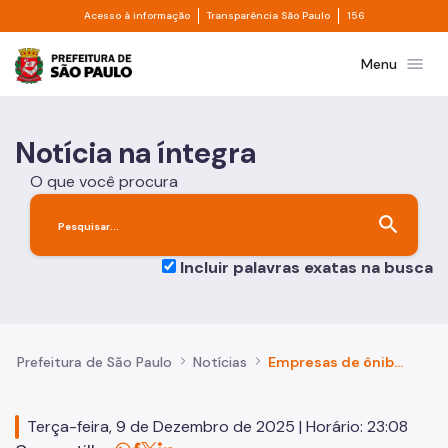
Divisor de acesso à informação
Divisor de transpa
Pular para o Conteúdo principal
Acesso à informação
Transparência São Paulo
156
Prefeitura de São Paulo
menu
Menu
Notícia na íntegra
O que você procura
search
Incluir palavras exatas na busca
Prefeitura de São Paulo
Notícias
Empresas de ônibus encerram greve e prometem pagamento de 13° salário após reunião na Prefeitura
Terça-feira, 9 de Dezembro de 2025 | Horário: 23:08