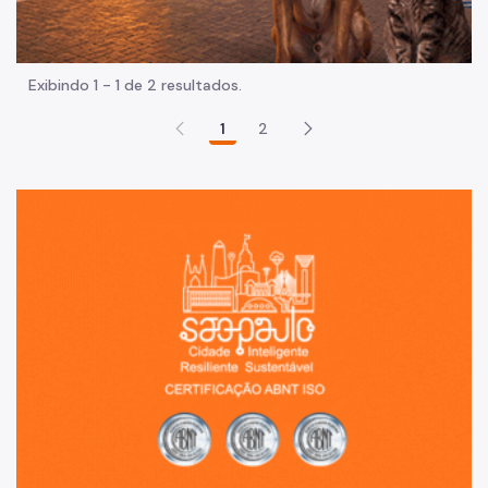
Exibindo 1 - 1 de 2 resultados.
1
2
Sã