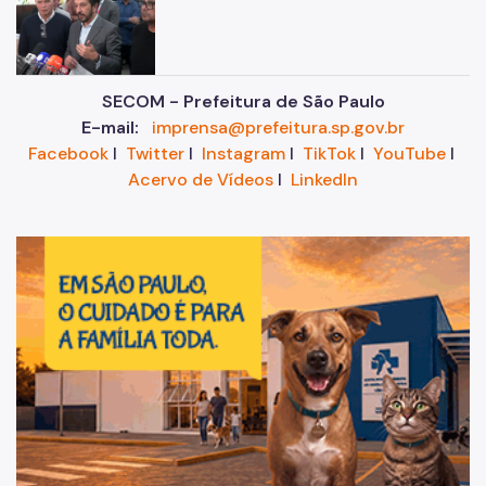
SECOM - Prefeitura de São Paulo
E-mail:
imprensa@prefeitura.sp.gov.br
Facebook
I
Twitter
I
Instagram
I
TikTok
I
YouTube
I
Acervo de Vídeos
I
LinkedIn
Im