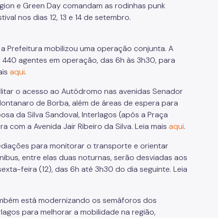
ligion e Green Day comandam as rodinhas punk
ival nos dias 12, 13 e 14 de setembro.
 a Prefeitura mobilizou uma operação conjunta. A
á 440 agentes em operação, das 6h às 3h30, para
ais
aqui
.
ilitar o acesso ao Autódromo nas avenidas Senador
s Montanaro de Borba, além de áreas de espera para
bosa da Silva Sandoval, Interlagos (após a Praça
 com a Avenida Jair Ribeiro da Silva. Leia mais
aqui
.
ediações para monitorar o transporte e orientar
ônibus, entre elas duas noturnas, serão desviadas aos
sexta-feira (12), das 6h até 3h30 do dia seguinte. Leia
 também está modernizando os semáforos dos
agos para melhorar a mobilidade na região,