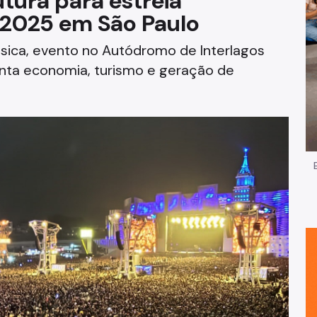
utura para estreia
 2025 em São Paulo
Impostos e Taxas
sica, evento no Autódromo de Interlagos
Legislação
enta economia, turismo e geração de
e
Licitações e Fornecedores
Nota do Milhão
Oportunidades
Programas e Benefícios