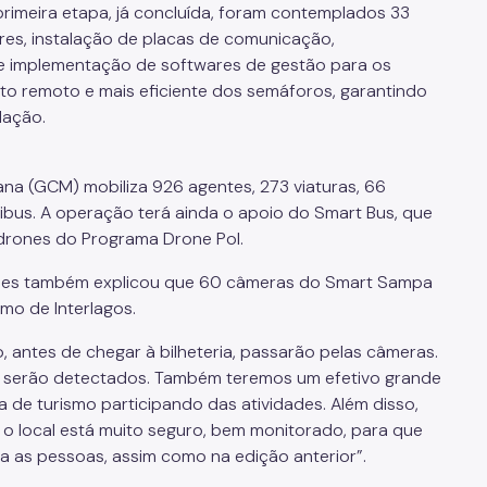
rimeira etapa, já concluída, foram contemplados 33
res, instalação de placas de comunicação,
s e implementação de softwares de gestão para os
o remoto e mais eficiente dos semáforos, garantindo
lação.
ana (GCM) mobiliza 926 agentes, 273 viaturas, 66
nibus. A operação terá ainda o apoio do Smart Bus, que
drones do Programa Drone Pol.
o Nunes também explicou que 60 câmeras do Smart Sampa
mo de Interlagos.
antes de chegar à bilheteria, passarão pelas câmeras.
ue serão detectados. Também teremos um efetivo grande
cia de turismo participando das atividades. Além disso,
m, o local está muito seguro, bem monitorado, para que
a as pessoas, assim como na edição anterior”.