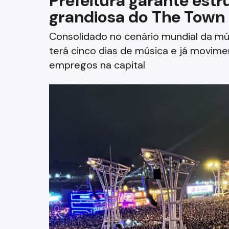
Prefeitura garante estr
grandiosa do The Town
Fazenda
Consolidado no cenário mundial da mú
Funerários e Cemiteriais
terá cinco dias de música e já movim
Mobilidade Urbana e Transport
empregos na capital
Rua e Bairro
Saúde e Bem-estar
Segurança
Trabalho