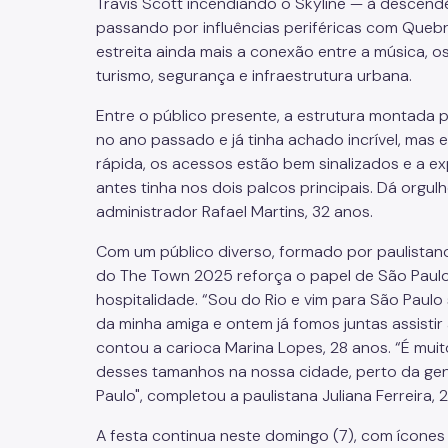
Travis Scott incendiando o Skyline — à descendên
passando por influências periféricas com Queb
estreita ainda mais a conexão entre a música, 
turismo, segurança e infraestrutura urbana.
Entre o público presente, a estrutura montada p
no ano passado e já tinha achado incrível, mas 
rápida, os acessos estão bem sinalizados e a ex
antes tinha nos dois palcos principais. Dá orgu
administrador Rafael Martins, 32 anos.
Com um público diverso, formado por paulistanos
do The Town 2025 reforça o papel de São Paul
hospitalidade. “Sou do Rio e vim para São Paulo
da minha amiga e ontem já fomos juntas assistir 
contou a carioca Marina Lopes, 28 anos. “É muit
desses tamanhos na nossa cidade, perto da gen
Paulo", completou a paulistana Juliana Ferreira, 
A festa continua neste domingo (7), com ícones d