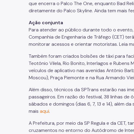
que encerra o Palco The One, enquanto Bad Re
diretamente do Palco Skyline. Ainda tem mais fest
Ação conjunta
Para atender ao público durante todo o evento,
Companhia de Engenharia de Tráfego (CET) ter
monitorar acessos e orientar motoristas. Leia m
Também foram criados bolsões de táxi para fac
Teotônio Vilela, Rio Bonito, Interlagos e Ruben
veículos de aplicativo nas avenidas Antônio Bar
Moscou), Praça Piemonte e na Rua Armando Vieira
Além disso, técnicos da SPTrans estarão nas im
passageiros. Em razão do festival, 38 linhas de 
sábados e domingos (dias 6, 7, 13 e 14), além da 
mais
aqui
.
A Prefeitura, por meio da SP Regula e da CET,
cruzamentos no entorno do Autódromo de Interl