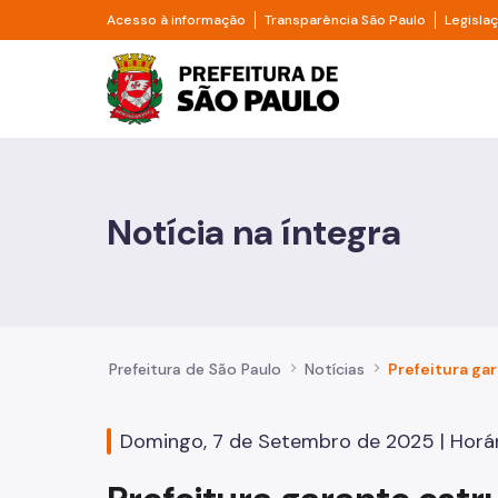
Pular para o Conteúdo principal
Divisor de acesso à informação
Divisor d
Acesso à informação
Transparência São Paulo
Legisla
Prefeitura de São Pa
Cidadão
Animais
Notícia na íntegra
Casa e Moradia
Cultura e Economia Criativa
Educação
Prefeitura de São Paulo
Notícias
Esportes e Lazer
Domingo, 7 de Setembro de 2025 | Horár
Família e Assistência Social