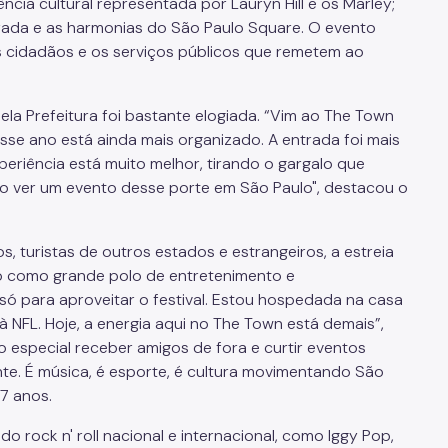
cia cultural representada por Lauryn Hill e os Marley;
rada e as harmonias do São Paulo Square. O evento
os cidadãos e os serviços públicos que remetem ao
ela Prefeitura foi bastante elogiada. “Vim ao The Town
esse ano está ainda mais organizado. A entrada foi mais
periência está muito melhor, tirando o gargalo que
lho ver um evento desse porte em São Paulo", destacou o
, turistas de outros estados e estrangeiros, a estreia
o como grande polo de entretenimento e
 só para aproveitar o festival. Estou hospedada na casa
à NFL. Hoje, a energia aqui no The Town está demais”,
o especial receber amigos de fora e curtir eventos
te. É música, é esporte, é cultura movimentando São
27 anos.
o rock n' roll nacional e internacional, como Iggy Pop,