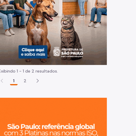
Normas e procedimentos
Exibindo 1 - 1 de 2 resultados.
1
2
São Paulo, ci