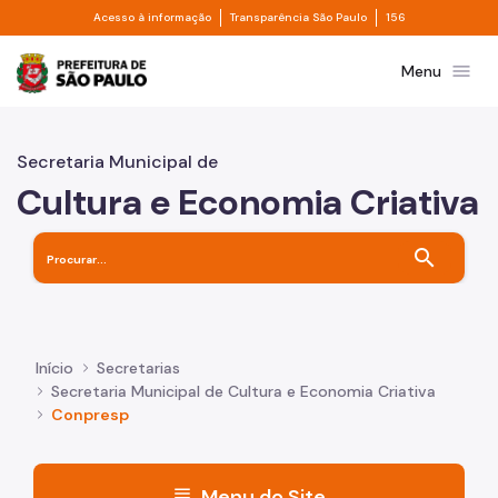
Divisor de acesso à informação
Divisor de transpa
Pular para o Conteúdo principal
Acesso à informação
Transparência São Paulo
156
Prefeitura de São Paulo
menu
Menu
Secretaria Municipal de
Cultura e Economia Criativa
search
Início
Secretarias
Secretaria Municipal de Cultura e Economia Criativa
Conpresp
menu
Menu do Site