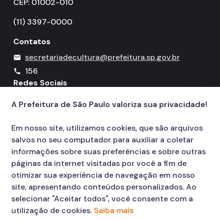
CEP: 01002-010
(11) 3397-0000
Contatos
secretariadecultura@prefeitura.sp.gov.br
mail
156
call
Redes Sociais
A Prefeitura de São Paulo valoriza sua privacidade!
Icone do YouTube
Icone do X
Icone do Instagram
Icone do Facebook
Icone do Flickr
Em nosso site, utilizamos cookies, que são arquivos
salvos no seu computador para auxiliar a coletar
informações sobre suas preferências e sobre outras
páginas da internet visitadas por você a fim de
otimizar sua experiência de navegação em nosso
site, apresentando conteúdos personalizados. Ao
selecionar "Aceitar todos", você consente com a
utilização de cookies.
Saiba mais