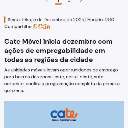
1
2
Mãos e Mentes Paulistanas
SP Coopera
Sexta-feira, 5 de Dezembro de 2025 | Horário: 13:10
Compartilhe:
Programa Fashion Sampa
Cate Móvel inicia dezembro com
Vitalidade+ SP
ações de empregabilidade em
MEI - Microempreendedor Individual
todas as regiões da cidade
Afroempreendedorismo
As unidades móveis levam oportunidades de emprego
Programa Cozinha Escola
para bairros das zonas leste, norte, oeste, sul e
Programa Tem Saída
noroeste; confira a programação completa da primeira
quinzena.
Observatório da Gastronomia
A Gastronomia em São Paulo
Comitês Temáticos