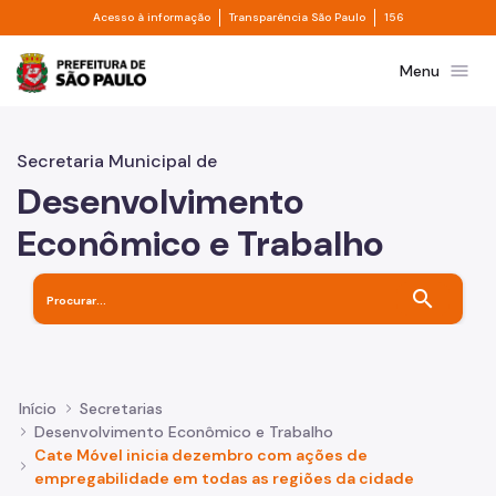
Divisor de acesso à informação
Divisor de transpa
Pular para o Conteúdo principal
Acesso à informação
Transparência São Paulo
156
Prefeitura de São Paulo
menu
Menu
Secretaria Municipal de
Desenvolvimento
Econômico e Trabalho
search
Início
Secretarias
Desenvolvimento Econômico e Trabalho
Cate Móvel inicia dezembro com ações de
empregabilidade em todas as regiões da cidade