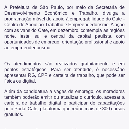
Dúvidas Frequentes
A Prefeitura de São Paulo, por meio da Secretaria de
Desenvolvimento Econômico e Trabalho, divulga a
Fale Conosco
programação móvel de apoio à empregabilidade do Cate -
Centro de Apoio ao Trabalho e Empreendedorismo. A ação
Secretaria
com as vans do Cate, em dezembro, contempla as regiões
norte, leste, sul e central da capital paulista, com
Quem é Quem
oportunidades de emprego, orientação profissional e apoio
ao empreendedorismo.
Telefones Úteis
Os atendimentos são realizados gratuitamente e em
Links Úteis
pontos estratégicos. Para ser atendido, é necessário
apresentar RG, CPF e carteira de trabalho, que pode ser
física ou digital.
Além da candidatura a vagas de emprego, os moradores
também poderão emitir ou atualizar o currículo, acessar a
carteira de trabalho digital e participar de capacitações
pelo Portal Cate, plataforma que reúne mais de 300 cursos
gratuitos.