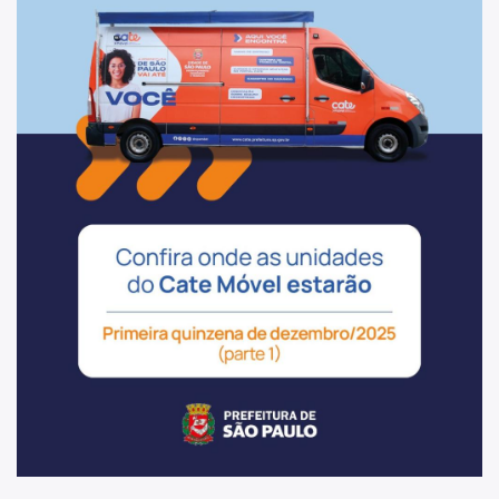
Qualificação Profissional
Programa Bolsa Trabalho
Programa Operação Trabalho
Coordenadoria de Agricultura
ADE SAMPA
SP Negócios
Imprensa
Notícias
Diário Oficial Smdet
Atos Normativos
Editais de Chamamento Público
Emendas Parlamentares