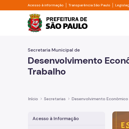
Pular para o Conteúdo principal
Divisor de acesso à informação
Divisor d
Acesso à informação
Transparência São Paulo
Legisla
Prefeitura de São Pa
Secretaria Municipal de
Desenvolvimento Econ
Trabalho
Início
Secretarias
Desenvolvimento Econômico 
Imagem 
Acesso à Informação