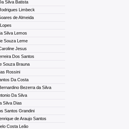
Da Silva Batista
 Rodrigues Limbeck
Soares de Almeida
 Lopes
da Silva Lemos
de Souza Leme
Caroline Jesus
rreira Dos Santos
e Souza Brauna
as Rossini
antos Da Costa
ernardino Bezerra da Silva
tonio Da Silva
 Silva Dias
os Santos Grandini
enrique de Araujo Santos
elo Costa Leão