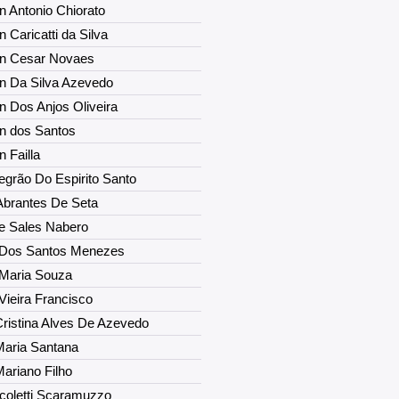
 Antonio Chiorato
 Caricatti da Silva
n Cesar Novaes
n Da Silva Azevedo
 Dos Anjos Oliveira
n dos Santos
 Failla
egrão Do Espirito Santo
Abrantes De Seta
de Sales Nabero
 Dos Santos Menezes
 Maria Souza
Vieira Francisco
ristina Alves De Azevedo
Maria Santana
ariano Filho
coletti Scaramuzzo