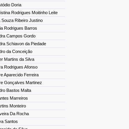
tódio Doria
istina Rodrigues Moitinho Leite
a Souza Ribeiro Justino
ia Rodrigues Barros
dra Campos Gordo
dra Schiavon da Piedade
dro da Conceição
r Martins da Silva
ra Rodrigues Afonso
e Aparecido Ferreira
re Gonçalves Martinez
dro Bastos Malta
antes Marreiros
rtins Monteiro
iveira Da Rocha
lva Santos