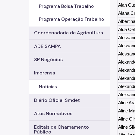
Alan Cus
Programa Bolsa Trabalho
Alana Cr
Programa Operação Trabalho
Albertin
Alda Cél
Coordenadoria de Agricultura
Alessan
ADE SAMPA
Alessan
Alessan
SP Negócios
Alexande
Alexand
Imprensa
Alexandr
Notícias
Alexand
Alexsan
Diário Oficial Smdet
Aline Ar
Aline Ma
Atos Normativos
Aline Ol
Editais de Chamamento
Aline Si
Público