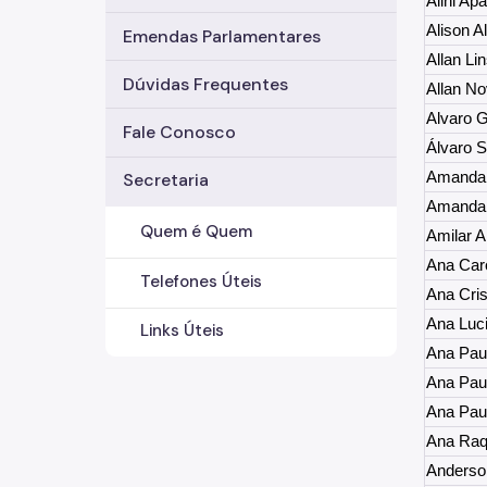
Alini Ap
Alison A
Emendas Parlamentares
Allan Li
Dúvidas Frequentes
Allan N
Alvaro 
Fale Conosco
Álvaro S
Amanda 
Secretaria
Amanda 
Quem é Quem
Amilar A
Ana Caro
Telefones Úteis
Ana Cris
Ana Luc
Links Úteis
Ana Paul
Ana Paul
Ana Paul
Ana Raq
Anderso