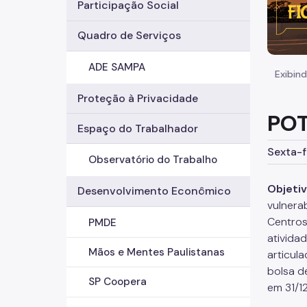
Participação Social
Quadro de Serviços
ADE SAMPA
Exibind
Proteção à Privacidade
POT
Espaço do Trabalhador
Sexta-f
Observatório do Trabalho
Objeti
Desenvolvimento Econômico
vulnera
Centros 
PMDE
ativida
Mãos e Mentes Paulistanas
articula
bolsa d
SP Coopera
em 31/1