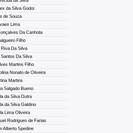
arecida da Silva
lex da Silva Godoi
ns de Souza
ovaes Lima
Gonçalves Da Canhota
algueiro Filho
Riva Da Silva
Santos Da Silva
lves Martins Filho
lina Nonato de Oliveira
tina Martins
ia Salgado Bueno
a da Silva Dutra
a da Silva Galdino
a Lima Oliveira
uel Rodrigues de Farias
n Alberto Spedine