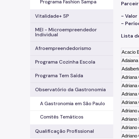
Programa Fashion Sampa
Parceir
- Valor
Vitalidade+ SP
- Perío
MEI - Microempreendedor
Individual
Lista d
Afroempreendedorismo
Acacio B
Adaiana 
Programa Cozinha Escola
Adalber
Programa Tem Saída
Adriana 
Adriana 
Observatório da Gastronomia
Adriana
Adriana 
A Gastronomia em São Paulo
Adriano 
Comitês Temáticos
Adriano
Adriano
Qualificação Profissional
Adriano