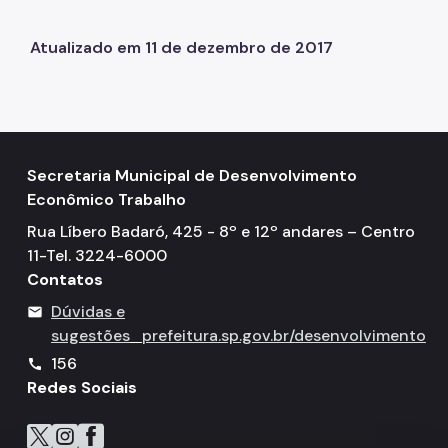
Atualizado em 11 de dezembro de 2017
Secretaria Municipal de Desenvolvimento
Econômico Trabalho
Rua Líbero Badaró, 425 - 8º e 12º andares – Centro
11-Tel. 3224-6000
Contatos
Dúvidas e
mail
sugestões
prefeitura.sp.gov.br/desenvolvimento
156
call
Redes Sociais
Icone do X
Icone do Instagram
Icone do Facebook
Icone do Flickr