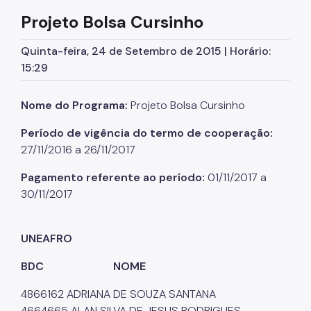
Mãos e Mentes Paulistanas
Projeto Bolsa Cursinho
SP Coopera
Quinta-feira, 24 de Setembro de 2015 | Horário:
Programa Fashion Sampa
15:29
Vitalidade+ SP
Nome do Programa:
Projeto Bolsa Cursinho
MEI - Microempreendedor Individual
Período de vigência do termo de cooperação:
Afroempreendedorismo
27/11/2016 a 26/11/2017
Programa Cozinha Escola
Pagamento referente ao período:
01/11/2017 a
Programa Tem Saída
30/11/2017
Observatório da Gastronomia
UNEAFRO
A Gastronomia em São Paulo
BDC
NOME
Comitês Temáticos
4866162 ADRIANA DE SOUZA SANTANA
Qualificação Profissional
4664665 ALAN SILVA DE JESUS RODRIGUES