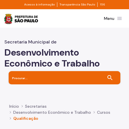
Divisor de acesso à informação
Divisor de transpa
Pular para o Conteúdo principal
Acesso à informação
Transparência São Paulo
156
Prefeitura de São Paulo
menu
Menu
Secretaria Municipal de
Desenvolvimento
Econômico e Trabalho
search
Início
Secretarias
Desenvolvimento Econômico e Trabalho
Cursos
Qualificação