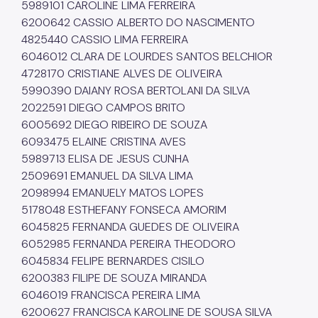
Dúvidas Frequentes
5989101 CAROLINE LIMA FERREIRA
6200642 CASSIO ALBERTO DO NASCIMENTO
Fale Conosco
4825440 CASSIO LIMA FERREIRA
6046012 CLARA DE LOURDES SANTOS BELCHIOR
Secretaria
4728170 CRISTIANE ALVES DE OLIVEIRA
Quem é Quem
5990390 DAIANY ROSA BERTOLANI DA SILVA
2022591 DIEGO CAMPOS BRITO
Telefones Úteis
6005692 DIEGO RIBEIRO DE SOUZA
6093475 ELAINE CRISTINA AVES
Links Úteis
5989713 ELISA DE JESUS CUNHA
2509691 EMANUEL DA SILVA LIMA
2098994 EMANUELY MATOS LOPES
5178048 ESTHEFANY FONSECA AMORIM
6045825 FERNANDA GUEDES DE OLIVEIRA
6052985 FERNANDA PEREIRA THEODORO
6045834 FELIPE BERNARDES CISILO
6200383 FILIPE DE SOUZA MIRANDA
6046019 FRANCISCA PEREIRA LIMA
6200627 FRANCISCA KAROLINE DE SOUSA SILVA