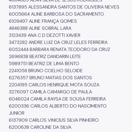
6137895 ALESSANDRA SANTOS DE OLIVEIRA NEVES
Programa Bolsa Trabalho
6005664 ALINE BARBOSA DO SACRAMENTO
Programa Operação Trabalho
6109497 ALINE FRANÇA GOMES
4846388 ALINE SOBRAL LARA
Coordenadoria de Agricultura
3123439 ANA C D DEZOTTI XAVIER
ADE SAMPA
3473282 ANDRE LUIZ DA CRUZ LELES FERREIRA
6052444 BARBARA RENATA TEODORO DA CRUZ
SP Negócios
2696838 BEATRIZ DANDARIN LEITE
5989751 BEATRIZ DE LIMA BENTO
Imprensa
2241058 BRUNO COELHO SELOIDE
Notícias
6276357 BRUNO MATIAS DOS SANTOS
2204195 CARLOS HENRIQUE MOTA SOUZA
Diário Oficial Smdet
3276097 CAMILA CAMARGO DE PAULA
6046024 CAMILA RAYSA DE SOUSA FERREIRA
Atos Normativos
6200336 CARLOS ALBERTO DO NASCIMENTO
Editais de Chamamento Público
JUNIOR
6137909 CARLOS VINICIUS SILVA PINHEIRO
Emendas Parlamentares
6200638 CAROLINE DA SILVA