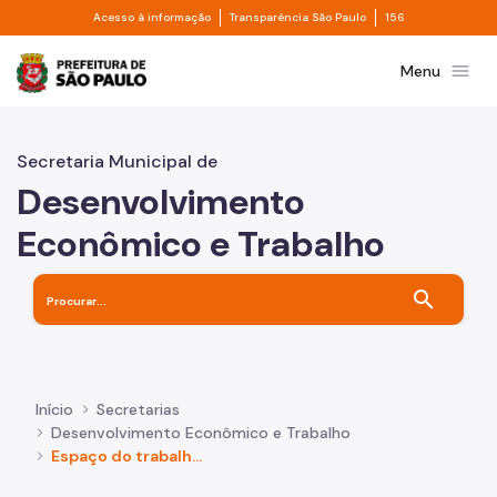
Divisor de acesso à informação
Divisor de transpa
Pular para o Conteúdo principal
Acesso à informação
Transparência São Paulo
156
Prefeitura de São Paulo
menu
Menu
Secretaria Municipal de
Desenvolvimento
Econômico e Trabalho
search
Início
Secretarias
Desenvolvimento Econômico e Trabalho
Espaço do trabalhador