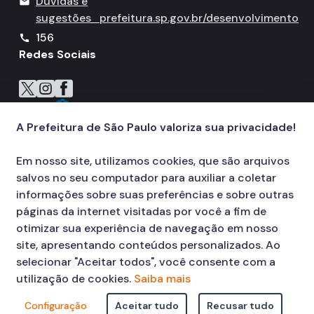
Dúvidas e
mail
sugestões
prefeitura.sp.gov.br/desenvolvimento
156
call
Redes Sociais
Icone do X
Icone do Instagram
Icone do Facebook
Icone do Flickr
A Prefeitura de São Paulo valoriza sua privacidade!
Em nosso site, utilizamos cookies, que são arquivos
salvos no seu computador para auxiliar a coletar
informações sobre suas preferências e sobre outras
páginas da internet visitadas por você a fim de
otimizar sua experiência de navegação em nosso
site, apresentando conteúdos personalizados. Ao
selecionar "Aceitar todos", você consente com a
utilização de cookies.
Saiba mais
Configuração
Aceitar tudo
Recusar tudo
© COPYRIGHT 2026,
Prefeitura Municipal de São Paulo Viaduto do Cha,