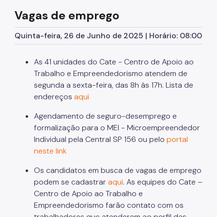
Mãos e Mentes Paulistanas
Vagas de emprego
SP Coopera
Quinta-feira, 26 de Junho de 2025 | Horário: 08:00
Programa Fashion Sampa
Vitalidade+ SP
As 41 unidades do Cate - Centro de Apoio ao
Trabalho e Empreendedorismo atendem de
MEI - Microempreendedor Individual
segunda a sexta-feira, das 8h às 17h. Lista de
Afroempreendedorismo
endereços
aqui
Programa Cozinha Escola
Agendamento de seguro-desemprego e
formalização para o MEI - Microempreendedor
Programa Tem Saída
Individual pela Central SP 156 ou pelo
portal
Observatório da Gastronomia
neste link
Os candidatos em busca de vagas de emprego
A Gastronomia em São Paulo
podem se cadastrar
aqui
. As equipes do Cate –
Comitês Temáticos
Centro de Apoio ao Trabalho e
Empreendedorismo farão contato com os
Qualificação Profissional
trabalhadores que atenderem ao perfil das