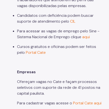
vagas disponibilizadas pelas empresas.
Programa Bolsa Trabalho
Programa Operação Trabalho
Candidatos com deficiência podem buscar
suporte de atendimento pelo
CIL
Coordenadoria de Agricultura
Para acessar as vagas de emprego pelo Sine -
ADE SAMPA
Sistema Nacional de Emprego clique
aqui
SP Negócios
Cursos gratuitos e oficinas podem ser feitos
pelo
Portal Cate
Imprensa
Notícias
Empresas
Diário Oficial Smdet
Ofereçam vagas no Cate e façam processos
Atos Normativos
seletivos com suporte da rede de 41 postos na
Editais de Chamamento Público
capital paulista.
Emendas Parlamentares
Para cadastrar vagas acesse o
Portal Cate aqui