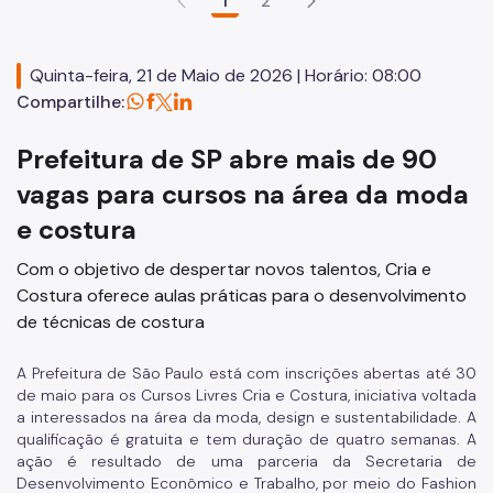
1
2
Mãos e Mentes Paulistanas
SP Coopera
Quinta-feira, 21 de Maio de 2026 | Horário: 08:00
Compartilhe:
Programa Fashion Sampa
Prefeitura de SP abre mais de 90
Vitalidade+ SP
vagas para cursos na área da moda
MEI - Microempreendedor Individual
e costura
Afroempreendedorismo
Com o objetivo de despertar novos talentos, Cria e
Programa Cozinha Escola
Costura oferece aulas práticas para o desenvolvimento
Programa Tem Saída
de técnicas de costura
Observatório da Gastronomia
A Prefeitura de São Paulo está com inscrições abertas até 30
de maio para os Cursos Livres Cria e Costura, iniciativa voltada
A Gastronomia em São Paulo
a interessados na área da moda, design e sustentabilidade. A
qualificação é gratuita e tem duração de quatro semanas. A
Comitês Temáticos
ação é resultado de uma parceria da Secretaria de
Desenvolvimento Econômico e Trabalho, por meio do Fashion