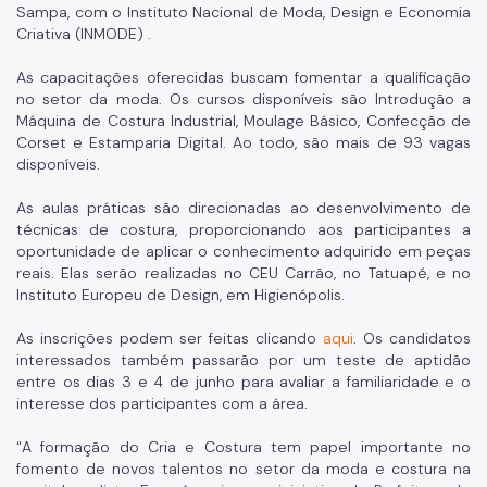
Qualificação Profissional
Sampa, com o Instituto Nacional de Moda, Design e Economia
Criativa (INMODE) .
Programa Bolsa Trabalho
As capacitações oferecidas buscam fomentar a qualificação
Programa Operação Trabalho
no setor da moda. Os cursos disponíveis são Introdução a
Máquina de Costura Industrial, Moulage Básico, Confecção de
Coordenadoria de Agricultura
Corset e Estamparia Digital. Ao todo, são mais de 93 vagas
disponíveis.
ADE SAMPA
As aulas práticas são direcionadas ao desenvolvimento de
SP Negócios
técnicas de costura, proporcionando aos participantes a
oportunidade de aplicar o conhecimento adquirido em peças
Imprensa
reais. Elas serão realizadas no CEU Carrão, no Tatuapé, e no
Instituto Europeu de Design, em Higienópolis.
Notícias
As inscrições podem ser feitas clicando
aqui
. Os candidatos
Diário Oficial Smdet
interessados também passarão por um teste de aptidão
entre os dias 3 e 4 de junho para avaliar a familiaridade e o
Atos Normativos
interesse dos participantes com a área.
Editais de Chamamento Público
“A formação do Cria e Costura tem papel importante no
fomento de novos talentos no setor da moda e costura na
Emendas Parlamentares