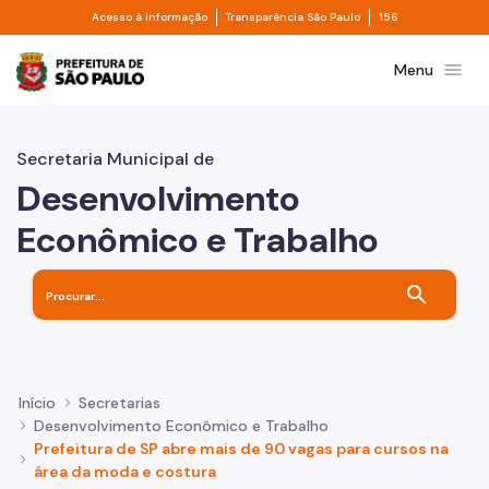
Divisor de acesso à informação
Divisor de transpa
Pular para o Conteúdo principal
Acesso à informação
Transparência São Paulo
156
Prefeitura de São Paulo
menu
Menu
Secretaria Municipal de
Desenvolvimento
Econômico e Trabalho
search
Início
Secretarias
Desenvolvimento Econômico e Trabalho
Prefeitura de SP abre mais de 90 vagas para cursos na
área da moda e costura