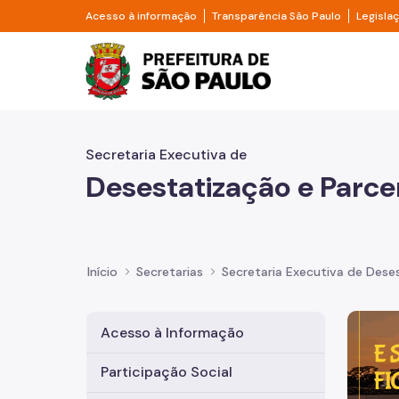
Pular para o Conteúdo principal
Divisor de acesso à informação
Divisor d
Acesso à informação
Transparência São Paulo
Legisla
Prefeitura de São Pa
Secretaria Executiva de
Desestatização e Parce
Início
Secretarias
Secretaria Executiva de Deses
Imagem 
Acesso à Informação
Participação Social