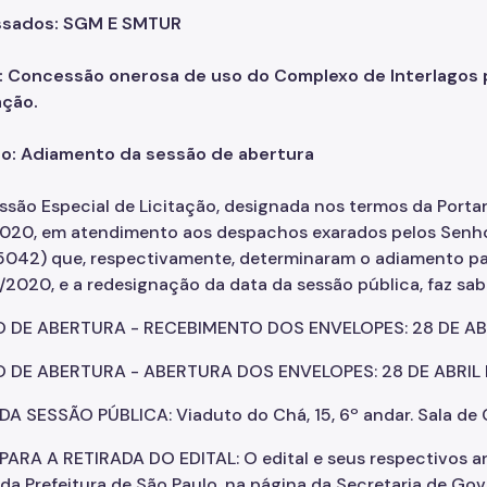
ssados: SGM E SMTUR
: Concessão onerosa de uso do Complexo de Interlagos 
ação.
o: Adiamento da sessão de abertura
ssão Especial de Licitação, designada nos termos da Po
2020, em atendimento aos despachos exarados pelos Senho
042) que, respectivamente, determinaram o adiamento pa
020, e a redesignação da data da sessão pública, faz sab
 DE ABERTURA - RECEBIMENTO DOS ENVELOPES: 28 DE ABRI
 DE ABERTURA - ABERTURA DOS ENVELOPES: 28 DE ABRIL D
DA SESSÃO PÚBLICA: Viaduto do Chá, 15, 6º andar. Sala de
PARA A RETIRADA DO EDITAL: O edital e seus respectivos a
 da Prefeitura de São Paulo, na página da Secretaria de Gov