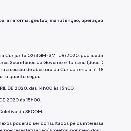
para reforma, gestão, manutenção, operação e
rtaria Conjunta 02/SGM-SMTUR/2020, publicada no DOC de
res Secretários de Governo e Turismo (docs. 027254703 
ra a sessão de abertura da Concorrência nº 009/SGM--
er o quanto segue:
L DE 2020, das 14h00 às 15h00.
E 2020 às 15h00.
 Coletiva da SECOM.
nexos poderão ser consultados pelos interessados
erno-Desestatização/ Projetos, por meio dos links: