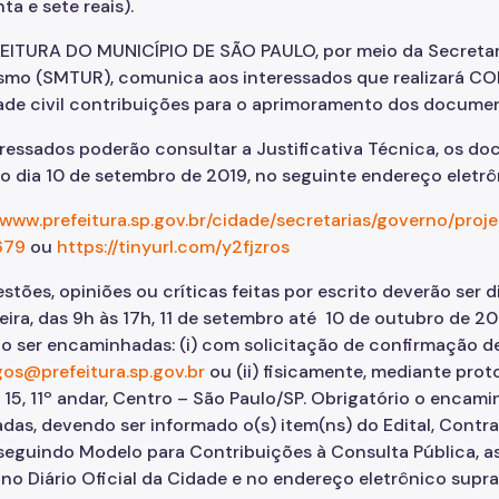
ta e sete reais).
EITURA DO MUNICÍPIO DE SÃO PAULO, por meio da Secretari
ismo (SMTUR), comunica aos interessados que realizará C
ade civil contribuições para o aprimoramento dos documen
ressados poderão consultar a Justificativa Técnica, os do
do dia 10 de setembro de 2019, no seguinte endereço eletrô
/www.prefeitura.sp.gov.br/cidade/secretarias/governo/pro
679
ou
https://tinyurl.com/y2fjzros
stões, opiniões ou críticas feitas por escrito deverão ser 
eira, das 9h às 17h, 11 de setembro até 10 de outubro de 
 ser encaminhadas: (i) com solicitação de confirmação de
gos@prefeitura.sp.gov.br
ou (ii) fisicamente, mediante pro
 15, 11º andar, Centro – São Paulo/SP. Obrigatório o enca
das, devendo ser informado o(s) item(ns) do Edital, Contra
 seguindo Modelo para Contribuições à Consulta Pública, 
 no Diário Oficial da Cidade e no endereço eletrônico sup