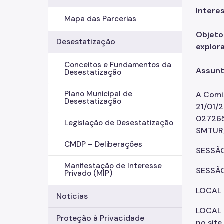
Intere
Mapa das Parcerias
Objeto
Desestatização
explor
Conceitos e Fundamentos da
Assunt
Desestatização
Plano Municipal de
A Comi
Desestatização
21/01/
027265
Legislação de Desestatização
SMTUR/2
CMDP – Deliberações
SESSÃO
Manifestação de Interesse
SESSÃO
Privado (MIP)
LOCAL 
Noticias
LOCAL 
Proteção à Privacidade
no site