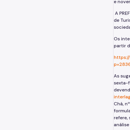
e noven
A PREF
de Tur
socied
Os inte
partir 
https:/
p=283
As suge
sexta-f
devendo
interla
Chá, nº
formula
refere,
análise