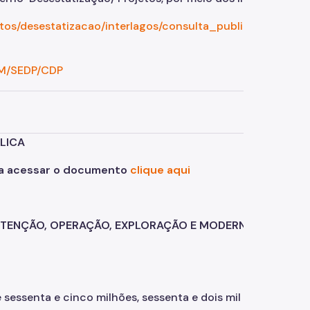
jetos/desestatizacao/interlagos/consulta_publica/index.ph
GM/SEDP/CDP
ICA
ra acessar o documento
clique aqui
TENÇÃO, OPERAÇÃO, EXPLORAÇÃO E MODERNIZAÇÃO DO
sessenta e cinco milhões, sessenta e dois mil e oitocento