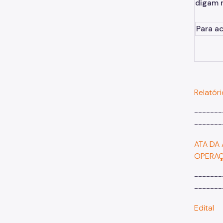
digam 
Para a
Relatór
-------
-------
ATA DA
OPERAÇ
-------
-------
Edital