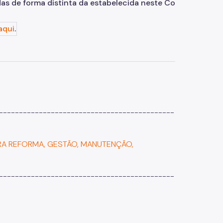
as de forma distinta da estabelecida neste Comunicado.
aqui
.
--------------------------------------------
RA REFORMA, GESTÃO, MANUTENÇÃO,
--------------------------------------------