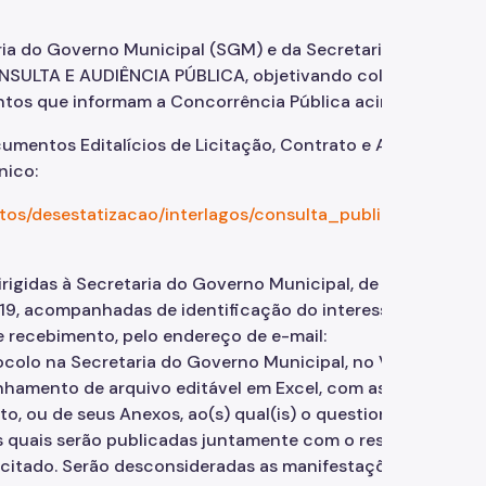
a do Governo Municipal (SGM) e da Secretaria Municipal
ONSULTA E AUDIÊNCIA PÚBLICA, objetivando colher da
tos que informam a Concorrência Pública acima indicada.
cumentos Editalícios de Licitação, Contrato e Anexos a
nico:
jetos/desestatizacao/interlagos/consulta_publica/index.ph
dirigidas à Secretaria do Governo Municipal, de segunda a
2019, acompanhadas de identificação do interessado,
 recebimento, pelo endereço de e-mail:
tocolo na Secretaria do Governo Municipal, no Viaduto do
minhamento de arquivo editável em Excel, com as questões
to, ou de seus Anexos, ao(s) qual(is) o questionamento se
as quais serão publicadas juntamente com o resultado de s
racitado. Serão desconsideradas as manifestações que não