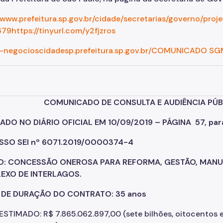
/www.prefeitura.sp.gov.br/cidade/secretarias/governo/pro
9https://tinyurl.com/y2fjzros
/e-negocioscidadesp.prefeitura.sp.gov.br/COMUNICADO S
NICADO DE CONSULTA E AUDIÊNCIA PÚBL
ADO NO DIÁRIO OFICIAL EM 10/09/2019 – PÁGINA 57, pa
SO SEI nº 6071.2019/0000374-4
O: CONCESSÃO ONEROSA PARA REFORMA, GESTÃO, MANU
EXO DE INTERLAGOS.
 DE DURAÇÃO DO CONTRATO: 35 anos
STIMADO: R$ 7.865.062.897,00 (sete bilhões, oitocentos e 