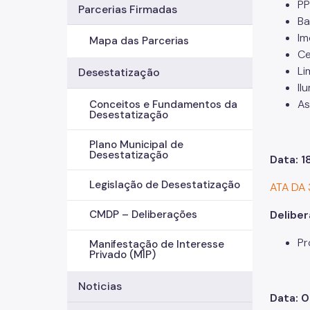
PP
Parcerias Firmadas
Ba
Im
Mapa das Parcerias
Ce
Li
Desestatização
Il
As
Conceitos e Fundamentos da
Desestatização
Plano Municipal de
Desestatização
Data: 1
Legislação de Desestatização
ATA DA
Deliber
CMDP – Deliberações
Pr
Manifestação de Interesse
Privado (MIP)
Noticias
Data: 