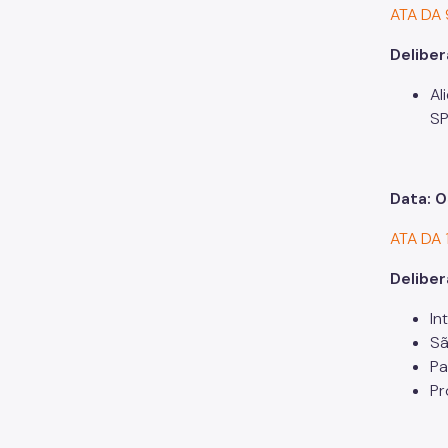
ATA DA
Deliber
Al
SP
Data: 
ATA DA
Deliber
In
Sã
Pa
Pr