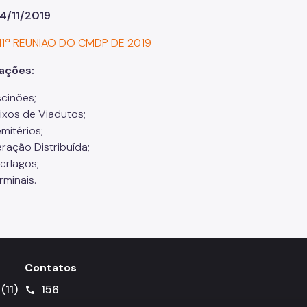
4/11/2019
11ª REUNIÃO DO CMDP DE 2019
rações:
scinões;
ixos de Viadutos;
mitérios;
ração Distribuída;
terlagos;
rminais.
Contatos
(11)
156
call