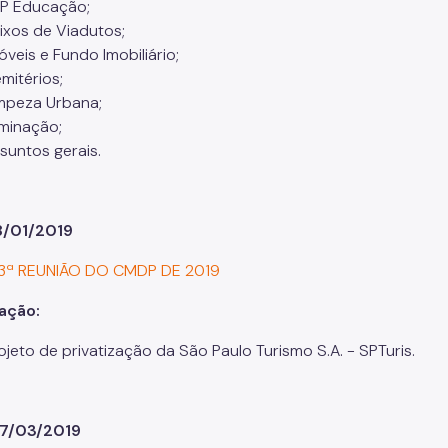
P Educação;
ixos de Viadutos;
óveis e Fundo Imobiliário;
mitérios;
mpeza Urbana;
uminação;
suntos gerais.
8/01/2019
 3ª REUNIÃO DO CMDP DE 2019
ação:
ojeto de privatização da São Paulo Turismo S.A. - SPTuris.
07/03/2019