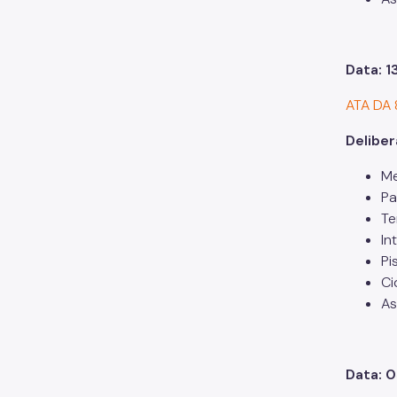
Data: 
ATA DA
Delibe
Me
Pa
Te
In
Pi
Ci
As
Data: 