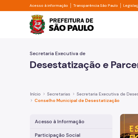
Pular para o Conteúdo principal
Divisor de acesso à informação
Divisor d
Acesso à informação
Transparência São Paulo
Legisla
Prefeitura de São Pa
Secretaria Executiva de
Desestatização e Parce
Início
Secretarias
Secretaria Executiva de Deses
Conselho Municipal de Desestatização
Imagem 
Acesso à Informação
Participação Social