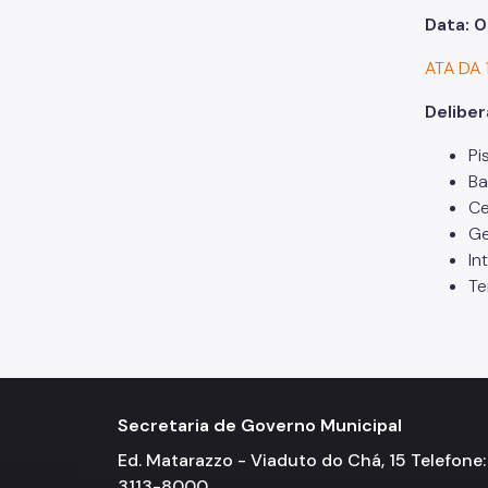
Data: 0
ATA DA 
Delibe
Pi
Ba
Ce
Ge
In
Te
Secretaria de Governo Municipal
Ed. Matarazzo - Viaduto do Chá, 15 Telefone: 
3113-8000