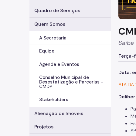
Quadro de Serviços
Quem Somos
CMD
A Secretaria
Saiba
Equipe
Terça-f
Agenda e Eventos
Data: e
Conselho Municipal de
Desestatização e Parcerias -
ATA DA 
CMDP
Delibe
Stakeholders
Pa
Alienação de Imóveis
Me
Es
Projetos
SP