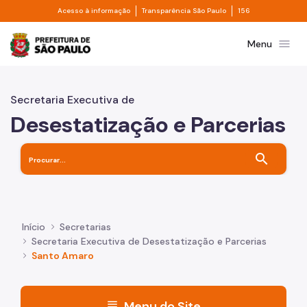
Divisor de acesso à informação
Divisor de transpa
Pular para o Conteúdo principal
Acesso à informação
Transparência São Paulo
156
Prefeitura de São Paulo
menu
Menu
Secretaria Executiva de
Desestatização e Parcerias
search
Início
Secretarias
Secretaria Executiva de Desestatização e Parcerias
Santo Amaro
menu
Menu do Site