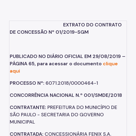
Projetos
Parcerias Firmadas
EXTRATO DO CONTRATO
Mapa das Parcerias
DE CONCESSÃO Nº 01/2019-SGM
Desestatização
Conceitos e Fundamentos da Desestatização
PUBLICADO NO DIÁRIO OFICIAL EM 29/08/2019 –
Plano Municipal de Desestatização
PÁGINA 65, para acessar o documento
clique
aqui
Legislação de Desestatização
PROCESSO Nº:
6071.2018/0000464-1
CMDP – Deliberações
CONCORRÊNCIA NACIONAL N.º 001/SMDE/2018
Manifestação de Interesse Privado (MIP)
CONTRATANTE:
PREFEITURA DO MUNICÍPIO DE
Noticias
SÃO PAULO - SECRETARIA DO GOVERNO
Proteção à Privacidade
MUNICIPAL
CONTRATADA:
CONCESSIONÁRIA FENIX S.A.