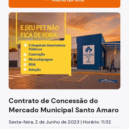
Acesso à Informação
Imagem de um cachorro caramelo e uma gata rajada, ol
Participação Social
Quadro de Serviços
Quem Somos
A Secretaria
Equipe
Agenda e Eventos
Conselho Municipal de Desestatização e Parcerias -
CMDP
Contrato de Concessão do
Stakeholders
Mercado Municipal Santo Amaro
Alienação de Imóveis
Sexta-feira, 2 de Junho de 2023 | Horário: 11:32