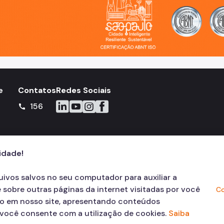
e
Contatos
Redes Sociais
Icone do LinkedIn
Icone do YouTube
Icone do Instagram
Icone do Facebook
156
call
cidade!
quivos salvos no seu computador para auxiliar a
 sobre outras páginas da internet visitadas por você
Co
ão em nosso site, apresentando conteúdos
, você consente com a utilização de cookies.
Saiba
© COPYRIGHT 2026,
Prefeitura Mun