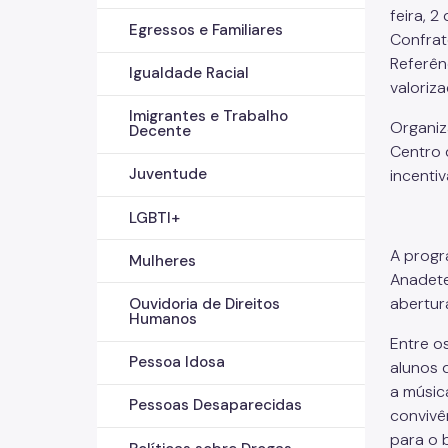
feira, 2
Egressos e Familiares
Confrat
Referên
Igualdade Racial
valoriza
Imigrantes e Trabalho
Organiz
Decente
Centro 
Juventude
incentiv
LGBTI+
A progr
Mulheres
Anadete
abertur
Ouvidoria de Direitos
Humanos
Entre o
Pessoa Idosa
alunos 
a músic
Pessoas Desaparecidas
convivên
para o 