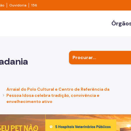
e transparência São Paulo
Legislação
Ouvidoria
ção
Ouvidoria
156
ulo
Órgãos
Secr
Outr
adania
Subp
Arraial do Polo Cultural e Centro de Referência da
a
Pessoa Idosa celebra tradição, convivência e
envelhecimento ativo
de um cachorro caramelo e uma gata rajada, olhando para 