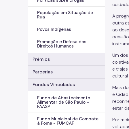
Políticas sobre Drogas
cuidado
População em Situação de
A progr
Rua
outra a
Povos Indígenas
ao dese
ocasião
Promoção e Defesa dos
instrum
Direitos Humanos
Um dos 
Prêmios
coletiv
e trajes
Parcerias
cultural 
Fundos Vinculados
Mais do
e Cidad
Fundo de Abastecimento
reconhe
Alimentar de São Paulo -
FAASP
estar d
Fundo Municipal de Combate
Por mei
à Fome - FUMCAF
voltada