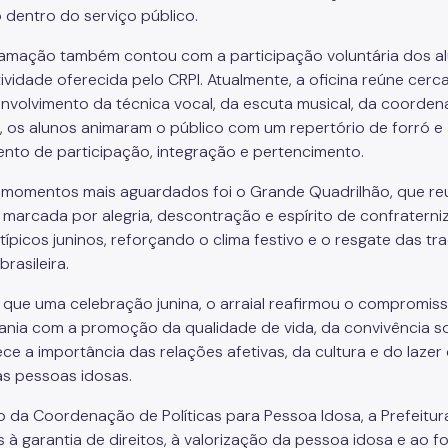
 dentro do serviço público.
amação também contou com a participação voluntária dos alu
tividade oferecida pelo CRPI. Atualmente, a oficina reúne cer
nvolvimento da técnica vocal, da escuta musical, da coorden
, os alunos animaram o público com um repertório de forró e
ento de participação, integração e pertencimento.
momentos mais aguardados foi o Grande Quadrilhão, que reu
a marcada por alegria, descontração e espírito de confrater
 típicos juninos, reforçando o clima festivo e o resgate das t
brasileira.
 que uma celebração junina, o arraial reafirmou o compromis
ania com a promoção da qualidade de vida, da convivência soci
ce a importância das relações afetivas, da cultura e do laz
as pessoas idosas.
o da Coordenação de Políticas para Pessoa Idosa, a Prefeit
s à garantia de direitos, à valorização da pessoa idosa e ao 