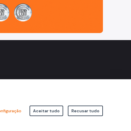
nfiguração
Aceitar tudo
Recusar tudo
icipal de São Paulo Viaduto do Cha, 15 - Centro - CEP: 01002-020