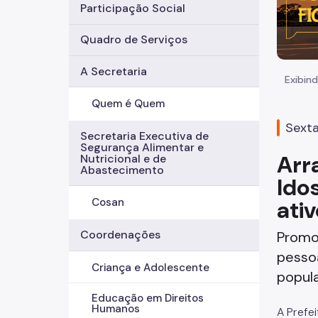
Participação Social
Quadro de Serviços
A Secretaria
Exibind
Quem é Quem
Sexta
Secretaria Executiva de
Segurança Alimentar e
Arr
Nutricional e de
Abastecimento
Ido
ati
Cosan
Coordenações
Promov
pessoa
Criança e Adolescente
popul
Educação em Direitos
Humanos
A Prefe