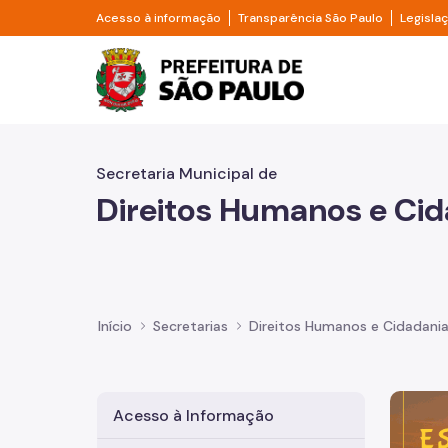
Pular para o Conteúdo principal
Divisor de acesso à informação
Divisor d
Acesso à informação
Transparência São Paulo
Legisla
Prefeitura de São Pa
Secretaria Municipal de
Direitos Humanos e Cid
Início
Secretarias
Direitos Humanos e Cidadani
Imagem 
Acesso à Informação