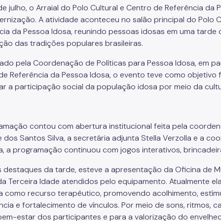
 de julho, o Arraial do Polo Cultural e Centro de Referência da 
ernização. A atividade aconteceu no salão principal do Polo C
cia da Pessoa Idosa, reunindo pessoas idosas em uma tarde d
ção das tradições populares brasileiras.
ado pela Coordenação de Políticas para Pessoa Idosa, em parc
de Referência da Pessoa Idosa, o evento teve como objetivo 
ar a participação social da população idosa por meio da cultu
amação contou com abertura institucional feita pela coorden
 dos Santos Silva, a secretária adjunta Stella Verzolla e a co
a, a programação continuou com jogos interativos, brincadeira
s destaques da tarde, esteve a apresentação da Oficina de Mu
da Terceira Idade atendidos pelo equipamento. Atualmente ela 
a como recurso terapêutico, promovendo acolhimento, estím
cia e fortalecimento de vínculos. Por meio de sons, ritmos, ca
bem-estar dos participantes e para a valorização do envelhec