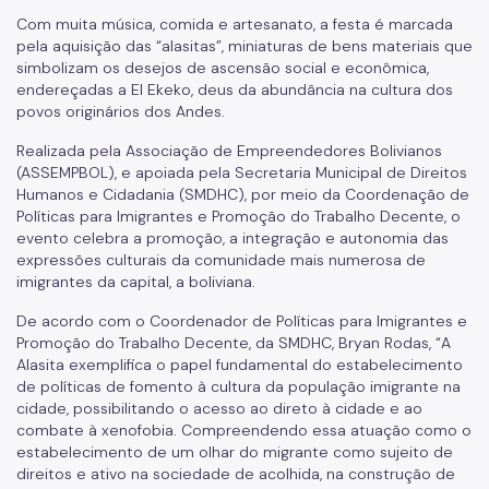
Com muita música, comida e artesanato, a festa é marcada
Povos Indígenas
pela aquisição das “alasitas”, miniaturas de bens materiais que
simbolizam os desejos de ascensão social e econômica,
Promoção e Defesa dos Direitos Humanos
endereçadas a El Ekeko, deus da abundância na cultura dos
povos originários dos Andes.
Prêmios
Realizada pela Associação de Empreendedores Bolivianos
Parcerias
(ASSEMPBOL), e apoiada pela Secretaria Municipal de Direitos
Humanos e Cidadania (SMDHC), por meio da Coordenação de
Fundos Vinculados
Políticas para Imigrantes e Promoção do Trabalho Decente, o
evento celebra a promoção, a integração e autonomia das
Fundo de Abastecimento Alimentar de São Paulo - FAASP
expressões culturais da comunidade mais numerosa de
imigrantes da capital, a boliviana.
Fundo Municipal de Combate à Fome - FUMCAF
De acordo com o Coordenador de Políticas para Imigrantes e
Fundo Municipal do Idoso - FMID
Promoção do Trabalho Decente, da SMDHC, Bryan Rodas, “A
Alasita exemplifica o papel fundamental do estabelecimento
Fundo Municipal dos Direitos da Criança e do Adolescente
- FUMCAD
de políticas de fomento à cultura da população imigrante na
cidade, possibilitando o acesso ao direto à cidade e ao
Imprensa
combate à xenofobia. Compreendendo essa atuação como o
estabelecimento de um olhar do migrante como sujeito de
Assessoria de Imprensa
direitos e ativo na sociedade de acolhida, na construção de