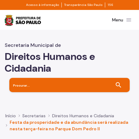
Divisor de acesso à informação
Divisor de transpa
Pular para o Conteúdo principal
Acesso à informação
Transparência São Paulo
156
Prefeitura de São Paulo
menu
Menu
Secretaria Municipal de
Direitos Humanos e
Cidadania
search
Início
Secretarias
Direitos Humanos e Cidadania
Festa da prosperidade e da abundância será realizada
nesta terça-feira no Parque Dom Pedro II