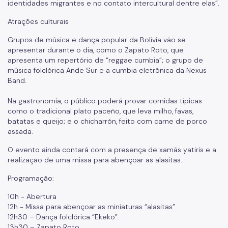
identidades migrantes e no contato intercultural dentre elas”.
Notícias
Atrações culturais
Painel da Rede de Direitos Humanos
Grupos de música e dança popular da Bolívia vão se
apresentar durante o dia, como o Zapato Roto, que
Sobre Direitos Humanos
apresenta um repertório de “reggae cumbia”; o grupo de
música folclórica Ande Sur e a cumbia eletrônica da Nexus
Legislação
Band.
Links Úteis
Na gastronomia, o público poderá provar comidas típicas
como o tradicional plato paceño, que leva milho, favas,
Proteção de Dados Pessoais e Privacidade
batatas e queijo; e o chicharrón, feito com carne de porco
assada.
O evento ainda contará com a presença de xamãs yatiris e a
realização de uma missa para abençoar as alasitas.
Programação:
10h - Abertura
12h - Missa para abençoar as miniaturas “alasitas”
12h30 – Dança folclórica “Ekeko”.
13h30 – Zapato Roto