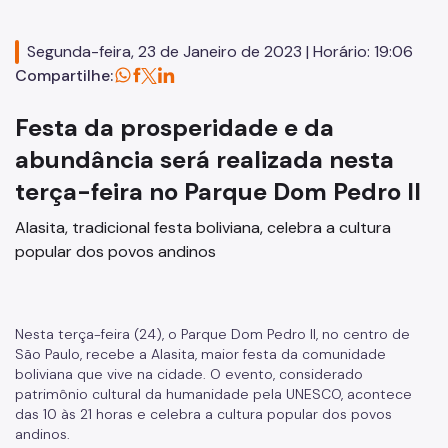
Educação em Direitos Humanos
Segunda-feira, 23 de Janeiro de 2023 | Horário: 19:06
Egressos e Familiares
Compartilhe:
Igualdade Racial
Festa da prosperidade e da
Imigrantes e Trabalho Decente
abundância será realizada nesta
Juventude
terça-feira no Parque Dom Pedro II
LGBTI+
Alasita, tradicional festa boliviana, celebra a cultura
Mulheres
popular dos povos andinos
Ouvidoria de Direitos Humanos
Pessoa Idosa
Nesta terça-feira (24), o Parque Dom Pedro II, no centro de
São Paulo, recebe a Alasita, maior festa da comunidade
Pessoas Desaparecidas
boliviana que vive na cidade. O evento, considerado
patrimônio cultural da humanidade pela UNESCO, acontece
Políticas sobre Drogas
das 10 às 21 horas e celebra a cultura popular dos povos
andinos.
População em Situação de Rua