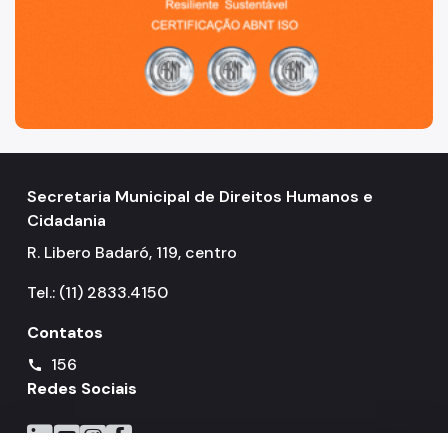
Secretaria Municipal de Direitos Humanos e
Cidadania
R. Libero Badaró, 119, centro
Tel.: (11) 2833.4150
Contatos
156
call
Redes Sociais
Icone do LinkedIn
Icone do YouTube
Icone do Instagram
Icone do Facebook