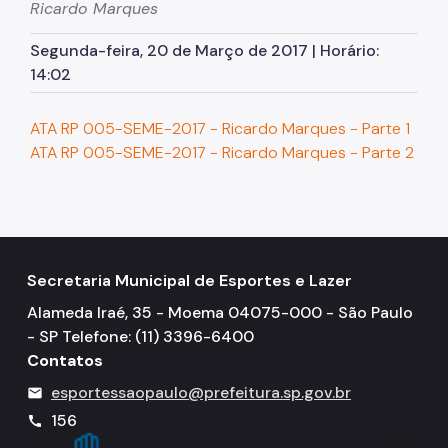
Ricardo Marques
Segunda-feira, 20 de Março de 2017 | Horário:
14:02
ATA RP 005-SEME-2017 - Ricardo Marques - Parte 1
ATA RP 005-SEME-2017 - Ricardo Marques - Parte 2
Secretaria Municipal de Esportes e Lazer
Alameda Iraé, 35 - Moema 04075-000 - São Paulo
- SP Telefone: (11) 3396-6400
Contatos
esportessaopaulo@prefeitura.sp.gov.br
mail
156
call