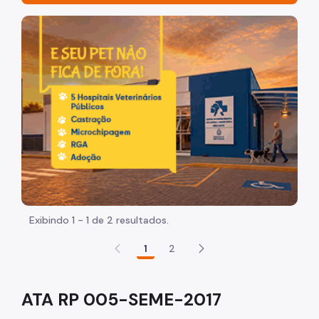
Contratos
Imagem de um cachorro caramelo e uma gata rajada, ol
Chamamentos
Parcerias
Despachos Autorizatórios
Portarias
Atas de RP
Tabela Referencial
Modelo de Plano de trabalho
Exibindo 1 - 1 de 2 resultados.
Estágios
1
2
Anos Anteriores
ATA RP 005-SEME-2017