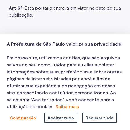
Art.6º
. Esta portaria entrará em vigor na data de sua
publicação.
29/05/2026
A Prefeitura de São Paulo valoriza sua privacidade!
PROCESSO: 6019.2026/0001317-0
Em nosso site, utilizamos cookies, que são arquivos
DOC: 28/05/2026 – PÁG. 472
salvos no seu computador para auxiliar a coletar
informações sobre suas preferências e sobre outras
PORTARIA nº 161/SEME/2026
páginas da internet visitadas por você a fim de
A Secretária Municipal de Esportes e Lazer, no uso
otimizar sua experiência de navegação em nosso
das competências que lhe são atribuídas por lei, em
site, apresentando conteúdos personalizados. Ao
especial pelo previsto na Lei Orgânica do Município
selecionar "Aceitar todos", você consente com a
de São Paulo (LOMSP) e no Decreto n. 40.780/2001,
utilização de cookies.
Saiba mais
que dispõe sobre o uso, por terceiros, de áreas
Configuração
Aceitar tudo
Recusar tudo
pertencentes à Secretaria Municipal de Esportes e
Lazer (SEME),