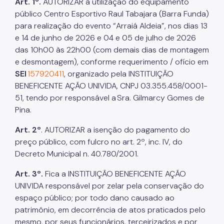
Art. 1º.
AUTORIZAR a utilização do equipamento
público Centro Esportivo Raul Tabajara (Barra Funda)
para realização do evento “Arraiá Aldeia”, nos dias 13
e 14 de junho de 2026 e 04 e 05 de julho de 2026
das 10h00 às 22h00 (com demais dias de montagem
e desmontagem), conforme requerimento / ofício em
SEI
157920411
, organizado pela INSTITUIÇÃO
BENEFICENTE AÇÃO UNIVIDA, CNPJ 03.355.458/0001-
51, tendo por responsável a Sra. Gilmarcy Gomes de
Pina.
Art. 2º
. AUTORIZAR a isenção do pagamento do
preço público, com fulcro no art. 2º, inc. IV, do
Decreto Municipal n. 40.780/2001.
Art. 3º.
Fica a INSTITUIÇÃO BENEFICENTE AÇÃO
UNIVIDA responsável por zelar pela conservação do
espaço público; por todo dano causado ao
patrimônio, em decorrência de atos praticados pelo
mesmo, por seus funcionários, terceirizados e por