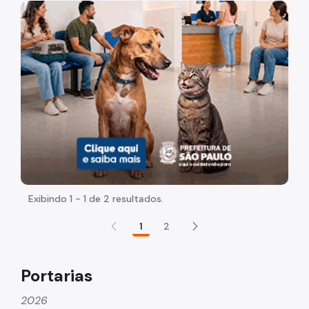
Contratos
Imagem de um cachorro caramelo e uma gata rajada, ol
Chamamentos
Parcerias
Despachos Autorizatórios
Portarias
Atas de RP
Tabela Referencial
Modelo de Plano de trabalho
Exibindo 1 - 1 de 2 resultados.
Estágios
1
2
Anos Anteriores
Portarias
2026