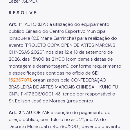
Lazer (SEME),
R E S O L V E:
Art. 1º
. AUTORIZAR a utilização do equipamento
público Ginásio do Centro Esportivo Municipal
Ibirapuera (C.E Mané Garrincha) para realização do
evento "PROJETO COPA OPEN DE ARTES MARCIAIS
CHINESAS 2026", nos dias 12 e 13 de setembro de
2026, das 15h00 às 21h00 (com demais datas de
montagem e desmontagem), conforme requerimento
e especificações contidas no ofício de
SEI
152367071
, organizados pela CONFEDERAÇÃO
BRASILEIRA DE ARTES MARCIAIS CHINESA – KUNG FU,
CNPJ 11.417.606/0001-43, tendo por responsável o
Sr. Edilson José de Moraes (presidente).
Art. 2º.
AUTORIZAR a isenção do pagamento do
preço público, com fulcro no art. 2º, inc. IV, do
Decreto Municipal n. 40.780/2001, devendo o evento