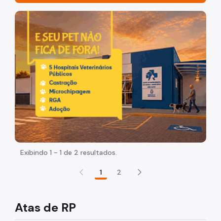
Contratos
Imagem de um cachorro caramelo e uma gata rajada, ol
Chamamentos
Parcerias
Despachos Autorizatórios
Portarias
Atas de RP
Tabela Referencial
Modelo de Plano de trabalho
Exibindo 1 - 1 de 2 resultados.
Estágios
1
2
Anos Anteriores
Atas de RP