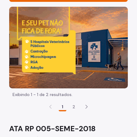
Contratos
Imagem de um cachorro caramelo e uma gata rajada, ol
Chamamentos
Parcerias
Despachos Autorizatórios
Portarias
Atas de RP
Tabela Referencial
Modelo de Plano de trabalho
Exibindo 1 - 1 de 2 resultados.
Estágios
1
2
Anos Anteriores
ATA RP 005-SEME-2018