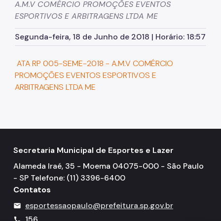
A.M.V COMÉRCIO PROMOÇÕES EVENTOS
ESPORTIVOS E ARBITRAGENS LTDA ME
Segunda-feira, 18 de Junho de 2018 | Horário: 18:57
ATA RP 005-SEME-2018 - A.M.V COMÉRCIO
PROMOÇÕES EVENTOS ESPORTIVOS E
ARBITRAGENS LTDA ME
Secretaria Municipal de Esportes e Lazer
Alameda Iraé, 35 - Moema 04075-000 - São Paulo
- SP Telefone: (11) 3396-6400
Contatos
esportessaopaulo@prefeitura.sp.gov.br
mail
156
call