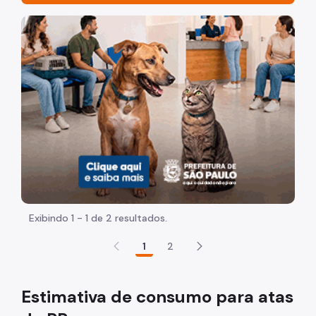
Contratos
Imagem de um cachorro caramelo e uma gata rajada, ol
Chamamentos
Parcerias
Despachos Autorizatórios
Portarias
Atas de RP
Tabela Referencial
Modelo de Plano de trabalho
Exibindo 1 - 1 de 2 resultados.
Estágios
1
2
Anos Anteriores
Estimativa de consumo para atas