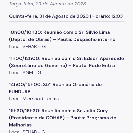
Terça-feira, 29 de Agosto de 2023.
Conselhos Gestores
Quinta-feira, 31 de Agosto de 2023 | Horário: 12:03
Fonte de Recursos
FMSAI
10h00/10h30: Reunião com o Sr. Silvio Lima
(Depto. de Obras) – Pauta: Despacho interno
FMH
Local: SEHAB – G
Programas
11h00/12h00: Reunião com o Sr. Edson Aparecido
(Secretário de Governo) – Pauta: Pode Entra
Pode Entrar
Local: SGM - G
Regularização Fundiária
14h00/15h00: 35ª Reunião Ordinária do
Urbanização de Favelas
FUNDURB
Local: Microsoft Teams
PPP
15h30/16h30: Reunião com o Sr. João Cury
Legislações
(Presidente da COHAB) – Pauta: Programa de
Notícias
Melhorias
Local: SEHAB - G