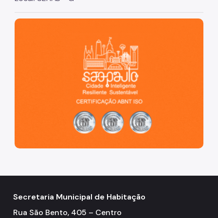
Imprensa
São Paulo, cidade inteligente, resiliente e sustentável
Secretaria Municipal de Habitação
Rua São Bento, 405 – Centro