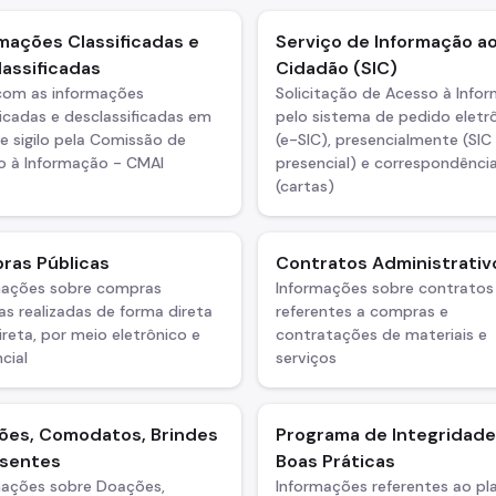
mações Classificadas e
Serviço de Informação a
assificadas
Cidadão (SIC)
 com as informações
Solicitação de Acesso à Info
ficadas e desclassificadas em
pelo sistema de pedido eletr
e sigilo pela Comissão de
(e-SIC), presencialmente (SIC
o à Informação - CMAI
presencial) e correspondência
(cartas)
ras Públicas
Contratos Administrativ
mações sobre compras
Informações sobre contratos
as realizadas de forma direta
referentes a compras e
ireta, por meio eletrônico e
contratações de materiais e
cial
serviços
ões, Comodatos, Brindes
Programa de Integridade
esentes
Boas Práticas
mações sobre Doações,
Informações referentes ao pl