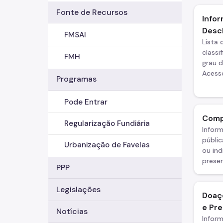
Fonte de Recursos
Infor
Descl
FMSAI
Lista
classi
FMH
grau d
Acess
Programas
Pode Entrar
Comp
Regularização Fundiária
Infor
públic
Urbanização de Favelas
ou ind
presen
PPP
Legislações
Doaç
e Pr
Notícias
Infor