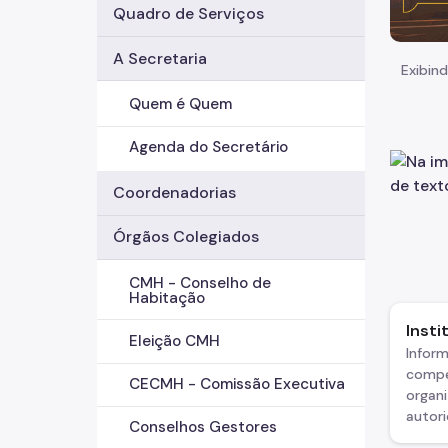
Quadro de Serviços
A Secretaria
Exibind
Quem é Quem
Agenda do Secretário
Coordenadorias
Órgãos Colegiados
CMH - Conselho de
Habitação
Insti
Eleição CMH
Infor
compe
CECMH - Comissão Executiva
organi
autor
Conselhos Gestores