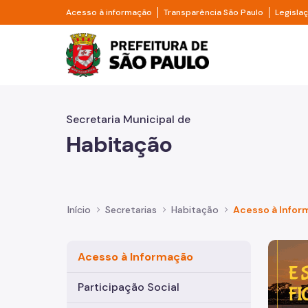
Pular para o Conteúdo principal
Divisor de acesso à informação
Divisor d
Acesso à informação
Transparência São Paulo
Legisla
Prefeitura de São Pa
Secretaria Municipal de
Habitação
Início
Secretarias
Habitação
Acesso à Info
Imagem 
Acesso à Informação
Participação Social