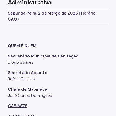
Administrativa
Conselhos Gestores
Segunda-feira, 2 de Março de 2026 | Horário:
Fonte de Recursos
09:07
FMSAI
FMH
QUEM É QUEM
Programas
Secretário Municipal de Habitação
Pode Entrar
Diogo Soares
Regularização Fundiária
Secretário Adjunto
Urbanização de Favelas
Rafael Castelo
PPP
Chefe de Gabinete
José Carlos Domingues
Legislações
GABINETE
Notícias