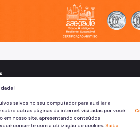
o, cidade inteligente, resiliente e sustentável
s
one: 3322-4500
cidade!
quivos salvos no seu computador para auxiliar a
 sobre outras páginas da internet visitadas por você
Co
ão em nosso site, apresentando conteúdos
, você consente com a utilização de cookies.
Saiba
© COPYRIGHT 2026,
Prefeitura Mun