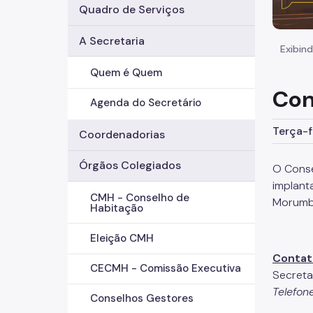
Quadro de Serviços
A Secretaria
Exibind
Quem é Quem
Con
Agenda do Secretário
Terça-f
Coordenadorias
Órgãos Colegiados
O Conse
implant
CMH - Conselho de
Morumbi
Habitação
Eleição CMH
Contat
CECMH - Comissão Executiva
Secreta
Telefon
Conselhos Gestores