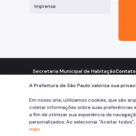
São Paul
Imprensa
Secretaria Municipal de Habitação
Contato
Rua São Bento, 405 – Centro
Telef
call
A Prefeitura de São Paulo valoriza sua priva
Em nosso site, utilizamos cookies, que são ar
coletar informações sobre suas preferências e
a fim de otimizar sua experiência de navegaç
personalizados. Ao selecionar "Aceitar todos"
mais