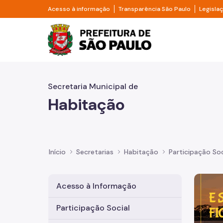
Pular para o Conteúdo principal
Divisor de acesso à informação
Divisor d
Acesso à informação
Transparência São Paulo
Legisla
Prefeitura de São Pa
Secretaria Municipal de
Habitação
Início
Secretarias
Habitação
Participação Soc
Imagem 
Acesso à Informação
Participação Social