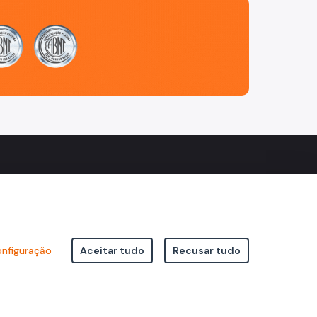
nfiguração
Aceitar tudo
Recusar tudo
icipal de São Paulo Viaduto do Cha, 15 - Centro - CEP: 01002-020