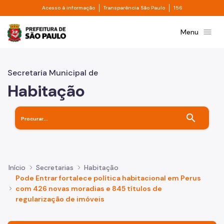
Divisor de acesso à informação
Divisor de transpa
Pular para o Conteúdo principal
Acesso à informação
Transparência São Paulo
156
Prefeitura de São Paulo
menu
Menu
Secretaria Municipal de
Habitação
search
Início
Secretarias
Habitação
Pode Entrar fortalece política habitacional em Perus
com 426 novas moradias e 845 títulos de
regularização de imóveis