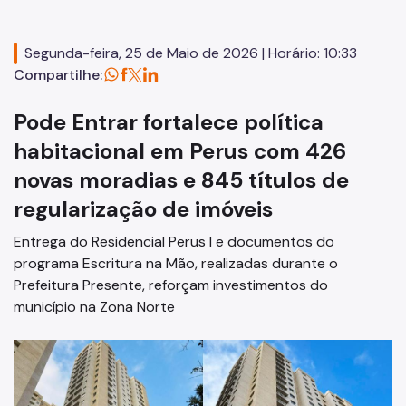
CECMH - Comissão Executiva
Conselhos Gestores
Segunda-feira, 25 de Maio de 2026 | Horário: 10:33
Compartilhe:
Fonte de Recursos
Pode Entrar fortalece política
FMSAI
habitacional em Perus com 426
FMH
novas moradias e 845 títulos de
Programas
regularização de imóveis
Pode Entrar
Entrega do Residencial Perus I e documentos do
programa Escritura na Mão, realizadas durante o
Regularização Fundiária
Prefeitura Presente, reforçam investimentos do
Urbanização de Favelas
município na Zona Norte
PPP
Legislações