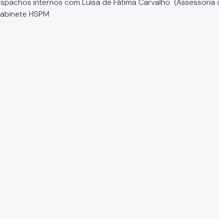
espachos internos com Luísa de Fátima Carvalho (Assessoria d
Gabinete HSPM