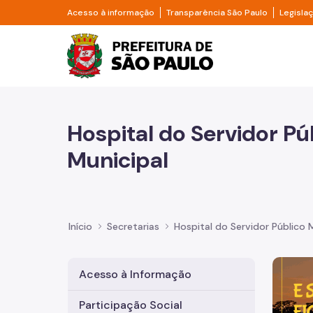
Pular para o Conteúdo principal
Divisor de acesso à informação
Divisor d
Acesso à informação
Transparência São Paulo
Legisla
Prefeitura de São Pa
Hospital do Servidor Pú
Municipal
Início
Secretarias
Hospital do Servidor Público 
Imagem 
Acesso à Informação
Participação Social