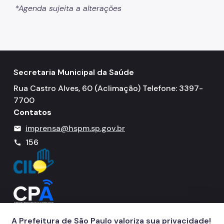
Resultado de Exames
*Agenda sujeita a alterações
Exames
Amb. Descentralizados
Hospedaria
Secretaria Municipal da Saúde
Assistência Domiciliária
Rua Castro Alves, 60 (Aclimação) Telefone: 3397-
7700
Canais de Comunicação
Contatos
Ouvidoria
imprensa@hspm.sp.gov.br
mail
156
Programa Humanização
call
Brinquedoteca Betinho
Voluntariado
Sala de Meditação
A Prefeitura de São Paulo valoriza sua privacidade!
Educação em Saúde