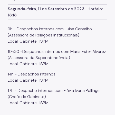
Marcação de Consultas
Segunda-feira, 11 de Setembro de 2023 | Horário:
Internação e Alta
18:18
Visitas
9h - Despachos internos com Luísa Carvalho
Clínicas
(Assessora de Relações Institucionais)
Local: Gabinete HSPM
Comitê de Ética em Pesquisa
10h30 -Despachos internos com Maria Ester Alvarez
Enfermagem
(Assessora da Superintendência)
Local: Gabinete HSPM
Atendimento Urgência
14h - Despachos internos
Pronto-Socorro Adulto
Local: Gabinete HSPM
Pronto-Socorro Infantil
17h - Despacho internos com Flávia Ivana Pallinger
Serviços
(Chefe de Gabinete)
Local: Gabinete HSPM
SAME