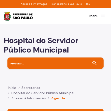
Divisor de acesso à informação
Divisor de transpa
Pular para o Conteúdo principal
Acesso à informação
Transparência São Paulo
156
Prefeitura de São Paulo
menu
Menu
Hospital do Servidor
Público Municipal
search
Início
Secretarias
Hospital do Servidor Público Municipal
Acesso à Informação
Agenda