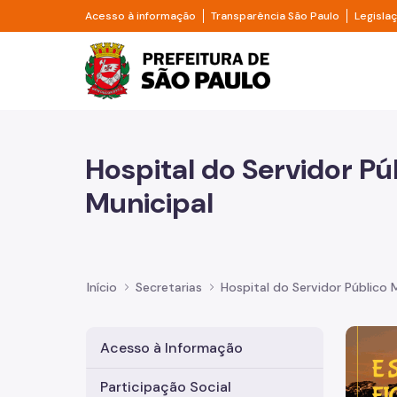
Pular para o Conteúdo principal
Divisor de acesso à informação
Divisor d
Acesso à informação
Transparência São Paulo
Legisla
Prefeitura de São Pa
Hospital do Servidor Pú
Municipal
Início
Secretarias
Hospital do Servidor Público 
Imagem 
Acesso à Informação
Participação Social