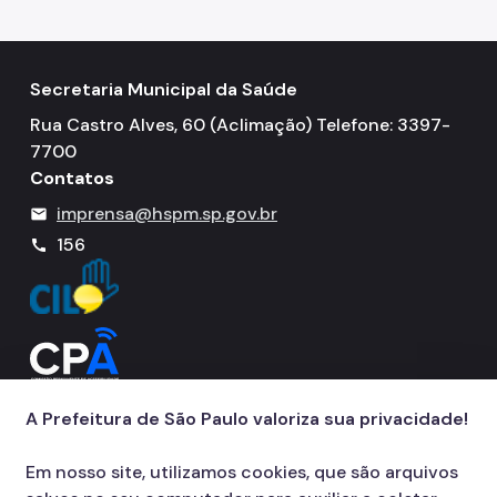
Resultado de Exames
Exames
Secretaria Municipal da Saúde
Amb. Descentralizados
Rua Castro Alves, 60 (Aclimação) Telefone: 3397-
Hospedaria
7700
Contatos
Assistência Domiciliária
imprensa@hspm.sp.gov.br
mail
Canais de Comunicação
156
call
Ouvidoria
Programa Humanização
Brinquedoteca Betinho
Voluntariado
A Prefeitura de São Paulo valoriza sua privacidade!
Sala de Meditação
Em nosso site, utilizamos cookies, que são arquivos
Educação em Saúde