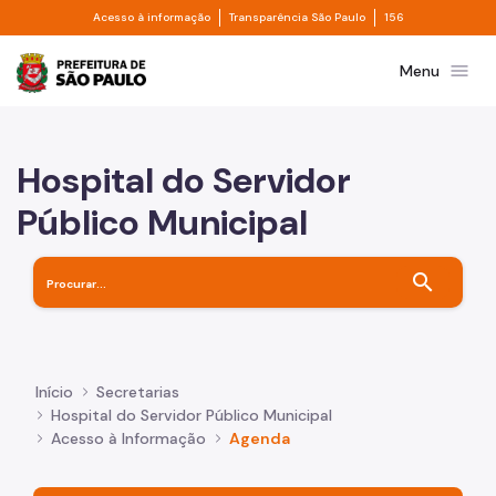
Divisor de acesso à informação
Divisor de transpa
Pular para o Conteúdo principal
Acesso à informação
Transparência São Paulo
156
Prefeitura de São Paulo
menu
Menu
Hospital do Servidor
Público Municipal
search
Início
Secretarias
Hospital do Servidor Público Municipal
Acesso à Informação
Agenda