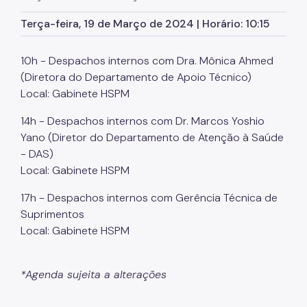
Marcação de Consultas
Terça-feira, 19 de Março de 2024 | Horário: 10:15
Internação e Alta
10h - Despachos internos com Dra. Mônica Ahmed
Visitas
(Diretora do Departamento de Apoio Técnico)
Clínicas
Local: Gabinete HSPM
Comitê de Ética em Pesquisa
14h - Despachos internos com Dr. Marcos Yoshio
Yano (Diretor do Departamento de Atenção à Saúde
Enfermagem
- DAS)
Local: Gabinete HSPM
Atendimento Urgência
17h - Despachos internos com Gerência Técnica de
Pronto-Socorro Adulto
Suprimentos
Pronto-Socorro Infantil
Local: Gabinete HSPM
Serviços
*Agenda sujeita a alterações
SAME