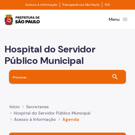
Divisor de acesso à informação
Divisor de transpa
Pular para o Conteúdo principal
Acesso à informação
Transparência São Paulo
156
Prefeitura de São Paulo
menu
Menu
Hospital do Servidor
Público Municipal
search
Início
Secretarias
Hospital do Servidor Público Municipal
Acesso à Informação
Agenda