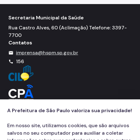
Resultado de Exames
Exames
Secretaria Municipal da Saúde
Rua Castro Alves, 60 (Aclimação) Telefone: 3397-
Amb. Descentralizados
7700
Hospedaria
Contatos
Assistência Domiciliária
imprensa@hspm.sp.gov.br
mail
156
call
Canais de Comunicação
Ouvidoria
Programa Humanização
Brinquedoteca Betinho
A Prefeitura de São Paulo valoriza sua privacidade!
Voluntariado
Em nosso site, utilizamos cookies, que são arquivos
Sala de Meditação
salvos no seu computador para auxiliar a coletar
Educação em Saúde