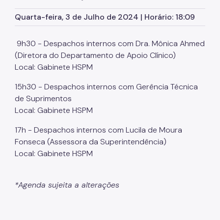
Marcação de Consultas
Quarta-feira, 3 de Julho de 2024 | Horário: 18:09
Internação e Alta
9h30 - Despachos internos com Dra. Mônica Ahmed
Visitas
(Diretora do Departamento de Apoio Clínico)
Clínicas
Local: Gabinete HSPM
Comitê de Ética em Pesquisa
15h30 - Despachos internos com Gerência Técnica
de Suprimentos
Enfermagem
Local: Gabinete HSPM
Atendimento Urgência
17h - Despachos internos com Lucila de Moura
Fonseca (Assessora da Superintendência)
Pronto-Socorro Adulto
Local: Gabinete HSPM
Pronto-Socorro Infantil
Serviços
*Agenda sujeita a alterações
SAME