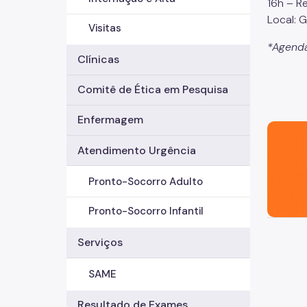
16h – R
Local: 
Visitas
*Agenda
Clínicas
Comitê de Ética em Pesquisa
Enfermagem
São Paul
Atendimento Urgência
Pronto-Socorro Adulto
Pronto-Socorro Infantil
Serviços
SAME
Resultado de Exames