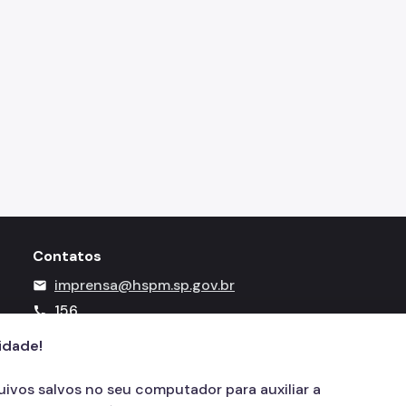
Contatos
imprensa@hspm.sp.gov.br
mail
156
call
cidade!
quivos salvos no seu computador para auxiliar a