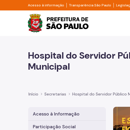
Pular para o Conteúdo principal
Divisor de acesso à informação
Divisor d
Acesso à informação
Transparência São Paulo
Legisla
Prefeitura de São Pa
Hospital do Servidor Pú
Municipal
Início
Secretarias
Hospital do Servidor Público 
Imagem 
Acesso à Informação
Participação Social