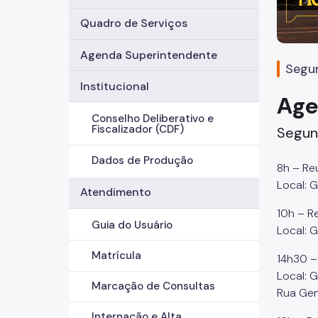
Quadro de Serviços
Agenda Superintendente
Segun
Institucional
Age
Conselho Deliberativo e
Fiscalizador (CDF)
Segun
Dados de Produção
8h – Re
Local: 
Atendimento
10h – R
Guia do Usuário
Local: 
Matrícula
14h30 –
Local: 
Marcação de Consultas
Rua Gen
Internação e Alta