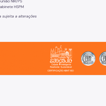
eunião NIR/PS
Gabinete HSPM
 sujeita a alterações
o, cidade inteligente, resiliente e sustentável