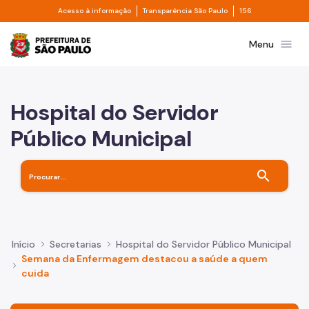
Divisor de acesso à informação
Divisor de transpa
Pular para o Conteúdo principal
Acesso à informação
Transparência São Paulo
156
Prefeitura de São Paulo
menu
Menu
Hospital do Servidor
Público Municipal
search
Início
Secretarias
Hospital do Servidor Público Municipal
Semana da Enfermagem destacou a saúde a quem
cuida