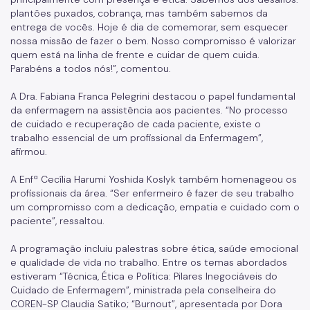
plantões puxados, cobrança, mas também sabemos da
Banco de Sangue
entrega de vocês. Hoje é dia de comemorar, sem esquecer
nossa missão de fazer o bem. Nosso compromisso é valorizar
Programa de Qualidade
quem está na linha de frente e cuidar de quem cuida.
Parabéns a todos nós!”, comentou.
Notícias
A Dra. Fabiana Franca Pelegrini destacou o papel fundamental
da enfermagem na assistência aos pacientes. “No processo
de cuidado e recuperação de cada paciente, existe o
trabalho essencial de um profissional da Enfermagem”,
afirmou.
A Enfª Cecília Harumi Yoshida Koslyk também homenageou os
profissionais da área. “Ser enfermeiro é fazer de seu trabalho
um compromisso com a dedicação, empatia e cuidado com o
paciente”, ressaltou.
A programação incluiu palestras sobre ética, saúde emocional
e qualidade de vida no trabalho. Entre os temas abordados
estiveram “Técnica, Ética e Política: Pilares Inegociáveis do
Cuidado de Enfermagem”, ministrada pela conselheira do
COREN-SP Claudia Satiko; “Burnout”, apresentada por Dora