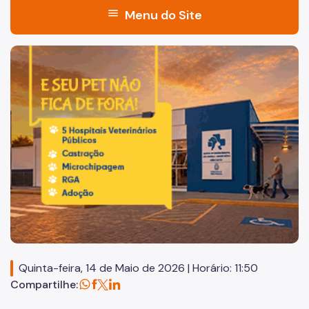
menu
Menu do Site
Acesso à Informação
Imagem de um cachorro caramelo e uma gata rajada, olha
Participação Social
Quadro de Serviços
Agenda Superintendente
Institucional
Conselho Deliberativo e Fiscalizador (CDF)
Dados de Produção
Atendimento
Quinta-feira, 14 de Maio de 2026 | Horário: 11:50
Guia do Usuário
Compartilhe:
Matrícula