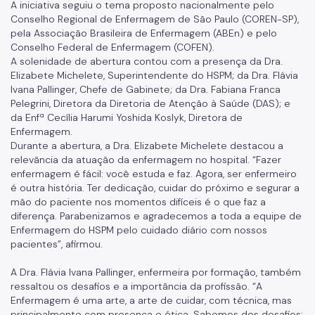
Resultado de Exames
A iniciativa seguiu o tema proposto nacionalmente pelo
Conselho Regional de Enfermagem de São Paulo (COREN-SP),
Exames
pela Associação Brasileira de Enfermagem (ABEn) e pelo
Conselho Federal de Enfermagem (COFEN).
Amb. Descentralizados
A solenidade de abertura contou com a presença da Dra.
Elizabete Michelete, Superintendente do HSPM; da Dra. Flávia
Hospedaria
Ivana Pallinger, Chefe de Gabinete; da Dra. Fabiana Franca
Pelegrini, Diretora da Diretoria de Atenção à Saúde (DAS); e
Assistência Domiciliária
da Enfª Cecília Harumi Yoshida Koslyk, Diretora de
Enfermagem.
Canais de Comunicação
Durante a abertura, a Dra. Elizabete Michelete destacou a
relevância da atuação da enfermagem no hospital. “Fazer
Ouvidoria
enfermagem é fácil: você estuda e faz. Agora, ser enfermeiro
é outra história. Ter dedicação, cuidar do próximo e segurar a
Programa Humanização
mão do paciente nos momentos difíceis é o que faz a
diferença. Parabenizamos e agradecemos a toda a equipe de
Brinquedoteca Betinho
Enfermagem do HSPM pelo cuidado diário com nossos
pacientes”, afirmou.
Voluntariado
A Dra. Flávia Ivana Pallinger, enfermeira por formação, também
Sala de Meditação
ressaltou os desafios e a importância da profissão. “A
Enfermagem é uma arte, a arte de cuidar, com técnica, mas
Educação em Saúde
principalmente com presença e ética. Sabemos dos desafios: