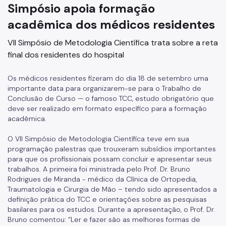
Simpósio apoia formação
Marcação de Consultas
acadêmica dos médicos residentes
Internação e Alta
VII Simpósio de Metodologia Científica trata sobre a reta
Visitas
final dos residentes do hospital
Clínicas
Os médicos residentes fizeram do dia 18 de setembro uma
Comitê de Ética em Pesquisa
importante data para organizarem-se para o Trabalho de
Conclusão de Curso — o famoso TCC, estudo obrigatório que
Enfermagem
deve ser realizado em formato específico para a formação
acadêmica.
Atendimento Urgência
O VII Simpósio de Metodologia Científica teve em sua
Pronto-Socorro Adulto
programação palestras que trouxeram subsídios importantes
para que os profissionais possam concluir e apresentar seus
Pronto-Socorro Infantil
trabalhos. A primeira foi ministrada pelo Prof. Dr. Bruno
Rodrigues de Miranda - médico da Clínica de Ortopedia,
Serviços
Traumatologia e Cirurgia de Mão – tendo sido apresentados a
definição prática do TCC e orientações sobre as pesquisas
SAME
basilares para os estudos. Durante a apresentação, o Prof. Dr.
Bruno comentou: “Ler e fazer são as melhores formas de