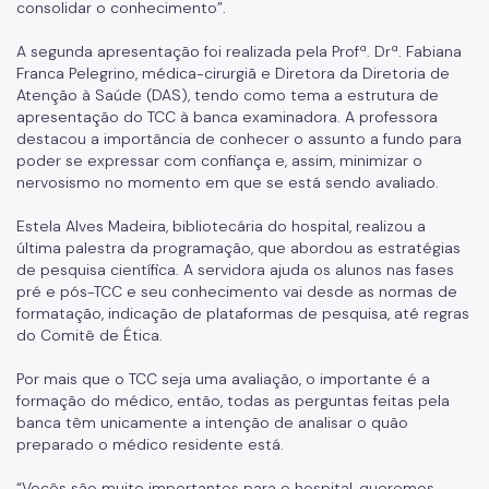
Resultado de Exames
consolidar o conhecimento”.
Exames
A segunda apresentação foi realizada pela Profª. Drª. Fabiana
Franca Pelegrino, médica-cirurgiã e Diretora da Diretoria de
Amb. Descentralizados
Atenção à Saúde (DAS), tendo como tema a estrutura de
apresentação do TCC à banca examinadora. A professora
Hospedaria
destacou a importância de conhecer o assunto a fundo para
poder se expressar com confiança e, assim, minimizar o
Assistência Domiciliária
nervosismo no momento em que se está sendo avaliado.
Canais de Comunicação
Estela Alves Madeira, bibliotecária do hospital, realizou a
última palestra da programação, que abordou as estratégias
Ouvidoria
de pesquisa científica. A servidora ajuda os alunos nas fases
pré e pós-TCC e seu conhecimento vai desde as normas de
Programa Humanização
formatação, indicação de plataformas de pesquisa, até regras
do Comitê de Ética.
Brinquedoteca Betinho
Por mais que o TCC seja uma avaliação, o importante é a
Voluntariado
formação do médico, então, todas as perguntas feitas pela
banca têm unicamente a intenção de analisar o quão
Sala de Meditação
preparado o médico residente está.
Educação em Saúde
“Vocês são muito importantes para o hospital, queremos