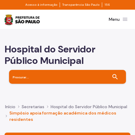
Divisor de acesso à informação
Divisor de transpa
Pular para o Conteúdo principal
Acesso à informação
Transparência São Paulo
156
Prefeitura de São Paulo
menu
Menu
Hospital do Servidor
Público Municipal
search
Início
Secretarias
Hospital do Servidor Público Municipal
Simpósio apoia formação acadêmica dos médicos
residentes