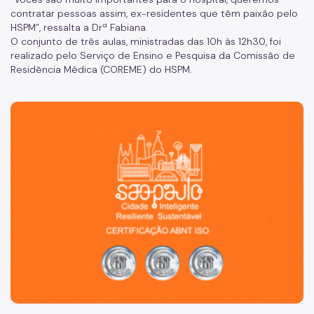
contratar pessoas assim, ex-residentes que têm paixão pelo
Banco de Sangue
HSPM”, ressalta a Drª Fabiana.
O conjunto de três aulas, ministradas das 10h às 12h30, foi
Programa de Qualidade
realizado pelo Serviço de Ensino e Pesquisa da Comissão de
Residência Médica (COREME) do HSPM.
Notícias
São Paulo, cidade inteligente, resiliente e sustentável