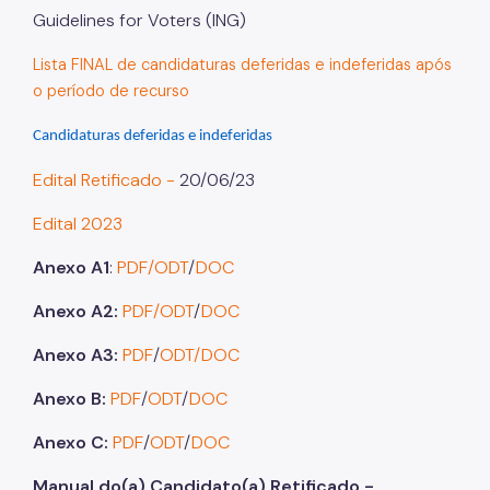
Guidelines for Voters (ING)
Lista FINAL de candidaturas deferidas e indeferidas após
o período de recurso
Candidaturas deferidas e indeferidas
Edital Retificado -
20/06/23
Edital 2023
Anexo A1
:
PDF/
ODT
/
DOC
Anexo A2:
PDF
/ODT
/
DOC
Anexo A3:
PDF
/
ODT/
DOC
Anexo B:
PDF
/
ODT
/
DOC
Anexo C:
PDF
/
ODT
/
DOC
Manual do(a) Candidato(a) Retificado -