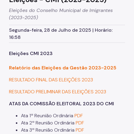
CRAI Oriana Jara
Eleições do Conselho Municipal de Imigrantes
(2023-2025)
CRAI Móvel
Segunda-feira, 28 de Julho de 2025 | Horário:
Política Para a População Imigrante
16:58
Plano Municipal
Eleições CMI 2023
Legislação
Participação Social
Relatório das Eleições da Gestão 2023-2025
Programas e Projetos
RESULTADO FINAL DAS ELEIÇÕES 2023
Portas Abertas
RESULTADO PRELIMINAR DAS ELEIÇÕES 2023
Formação de Servidores
ATAS DA COMISSÃO ELEITORAL 2023 DO CMI
Incidência Internacional
Ata 1ª Reunião Ordinária
PDF
Ata 2ª Reunião Ordinária
PDF
Mulheres e Imigrantes LGBTI+
Ata 3ª Reunião Ordinária
PDF