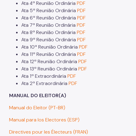
Ata 4ª Reunião Ordinária
PDF
Promoção do Trabalho Decente
Ata 5ª Reunião Ordinária
PDF
COMTRAE
Ata 6ª Reunião Ordinária
PDF
Ata 7ª Reunião Ordinária
PDF
Trabalho Escravo: Como Denunciar
Ata 8ª Reunião Ordinária
PDF
Ata 9ª Reunião Ordinária
PDF
Inclusão Econômica e Produtiva
Ata 10ª Reunião Ordinária
PDF
Ata 11ª Reunião Ordinária
PDF
Ata 12ª Reunião Ordinária
PDF
Ata 13ª Reunião Ordinária
PDF
Ata 1ª Extraordinária
PDF
Ata 2ª Extraordinária
PDF
MANUAL DO ELEITOR(A)
Manual do Eleitor (PT-BR)
Manual para los Electores (ESP)
Directives pour les Électeurs (FRAN)