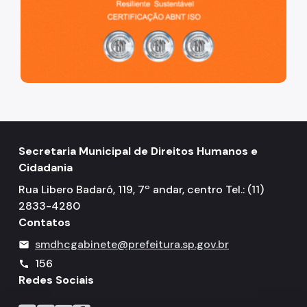
Secretaria Municipal de Direitos Humanos e
Cidadania
Rua Libero Badaró, 119, 7º andar, centro Tel.: (11)
2833-4280
Contatos
smdhcgabinete@prefeitura.sp.gov.br
mail
156
call
Redes Sociais