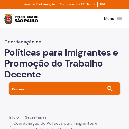
Divisor de acesso à informação
Divisor de transpa
Pular para o Conteúdo principal
Acesso à informação
Transparência São Paulo
156
Prefeitura de São Paulo
menu
Menu
Coordenação de
Políticas para Imigrantes e
Promoção do Trabalho
Decente
search
Início
Secretarias
Coordenação de Políticas para Imigrantes e