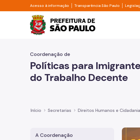
Pular para o Conteúdo principal
Divisor de acesso à informação
Divisor d
Acesso à informação
Transparência São Paulo
Legisla
Prefeitura de São Pa
Coordenação de
Políticas para Imigran
do Trabalho Decente
Início
Secretarias
Direitos Humanos e Cidadani
Imagem 
A Coordenação