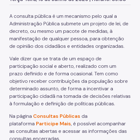
Processo Eletrônico
A consulta pública é um mecanismo pelo qual a
WiFi Livre SP
Administração Pública submete um projeto de lei, de
Empreenda Fácil
decreto, ou mesmo um pacote de medidas, à
manifestação de qualquer pessoa, para obtenção
Telecentros
de opinião dos cidadãos e entidades organizadas.
Fab Lab Livre SP
Vale dizer que se trata de um espaço de
participação social e aberto, realizado com um
Certificações ISO
prazo definido e de forma ocasional. Tem como
objetivo receber contribuições da população sobre
Sampa Sandbox
determinado assunto, de forma a incentivar a
participação cidadã na tomada de decisões relativas
Metaverso SP
à formulação e definição de políticas públicas.
Na página
Consultas Públicas
da
plataforma
Participe Mais
, é possível acompanhar
as consultas abertas e acessar as informações das
consultas encerradas.