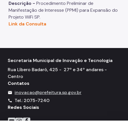
Descrição -
Procedimento Preliminar de
Manifestação de Interesse (PPMI) para Expansão do
Projeto WiFi SP.
Link da Consulta
Secretaria Municipal de Inovação e Tecnologia
Rua Líbero Badaró, 425 - 27º e 34º andares -
Centro
Contatos
inovacao@prefeitura.sp.gov.br
mail
Tel.: 2075-7240
call
Redes Sociais
Icone do YouTube
Icone do Instagram
Icone do Facebook