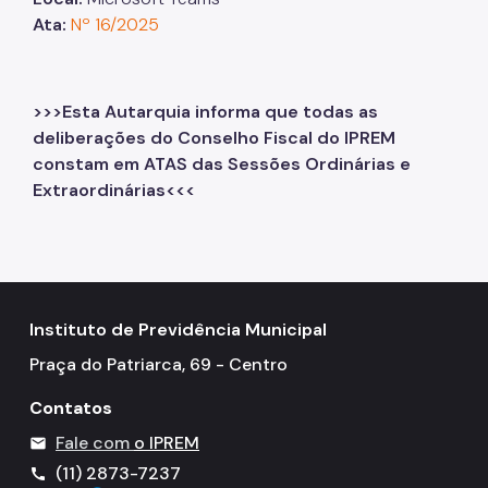
Ata:
Nº 16/2025
>>>Esta Autarquia informa que todas as
deliberações do Conselho Fiscal do IPREM
constam em ATAS das Sessões Ordinárias e
Extraordinárias<<<
Instituto de Previdência Municipal
Praça do Patriarca, 69 - Centro
Contatos
Fale com
o IPREM
mail
(11) 2873-7237
call