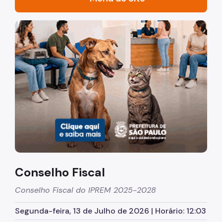
Acesso à Informação
Imagem de um cachorro caramelo e uma gata rajada, ol
Participação Social
Quadro de Serviços
Quem Somos
Legislação Previdênciária
Gestão de Beneficios
Aposentadoria
Empréstimos Consignado
Conselho Fiscal
Hospital do Servidor
Conselho Fiscal do IPREM 2025-2028
Pensão por Morte
Segunda-feira, 13 de Julho de 2026 | Horário: 12:03
Previdência Complementar