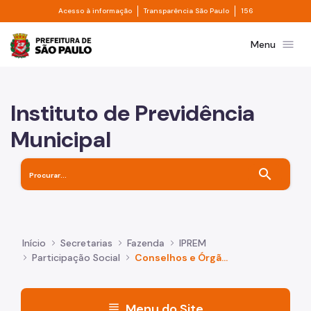
Divisor de acesso à informação
Divisor de transpa
Pular para o Conteúdo principal
Acesso à informação
Transparência São Paulo
156
Prefeitura de São Paulo
menu
Menu
Instituto de Previdência
Municipal
search
Início
Secretarias
Fazenda
IPREM
Participação Social
Conselhos e Órgãos Colegiados
menu
Menu do Site