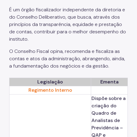
Gestão Previdenciária
É um órgão fiscalizador independente da diretoria e
do Conselho Deliberativo, que busca, através dos
Cobrança Amigável
princípios da transparência, equidade e prestação
de contas, contribuir para o melhor desempenho do
Outros Serviços
instituto.
Ouvidoria
O Conselho Fiscal opina, recomenda e fiscaliza as
Fale Conosco
contas e atos da administração, abrangendo, ainda,
a fundamentação dos negócios e da gestão.
Legislação
Ementa
Regimento Interno
Dispõe sobre a
criação do
Quadro de
Analistas de
Previdência –
QAP e