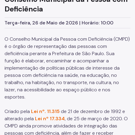
Deficiência
Eventos do CMPD
Reuniões Plenárias do CMPD
Terça-feira, 26 de Maio de 2026 | Horário: 10:00
A comissão do CMPD
O Conselho Municipal da Pessoa com Deficiência (CMPD)
Informações sobre cultura e entretenimento
é o órgão de representação das pessoas com
deficiência perante a Prefeitura de São Paulo. Sua
função é elaborar, encaminhar e acompanhar a
implementação de políticas públicas de interesse da
pessoa com deficiência na saúde, na educação, no
trabalho, na habitação, no transporte, na cultura, no
lazer, na acessibilidade ao espaço público e nos
esportes.
Criado pela
Lei nº. 11.315
de 21 de dezembro de 1992 e
alterado pela
Lei nº 17.334
, de 25 de março de 2020. O
CMPD ainda promove atividades de integração das
pessoas com deficiência, além de fazer e receber