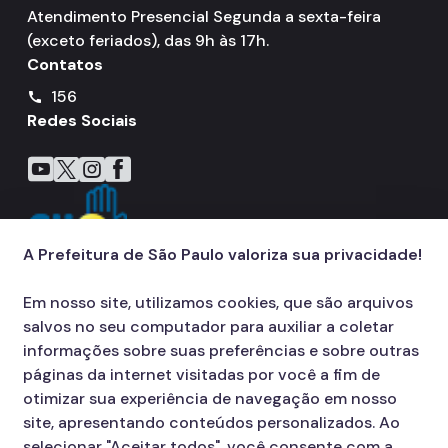
Atendimento Presencial Segunda a sexta-feira
(exceto feriados), das 9h às 17h.
Contatos
156
call
Redes Sociais
Icone do YouTube
Icone do X
Icone do Instagram
Icone do Facebook
A Prefeitura de São Paulo valoriza sua privacidade!
Em nosso site, utilizamos cookies, que são arquivos
salvos no seu computador para auxiliar a coletar
informações sobre suas preferências e sobre outras
páginas da internet visitadas por você a fim de
otimizar sua experiência de navegação em nosso
site, apresentando conteúdos personalizados. Ao
selecionar "Aceitar todos", você consente com a