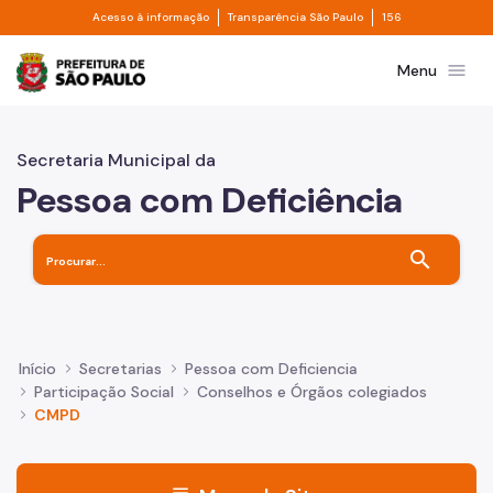
Divisor de acesso à informação
Divisor de transpa
Pular para o Conteúdo principal
Acesso à informação
Transparência São Paulo
156
Prefeitura de São Paulo
menu
Menu
Secretaria Municipal da
Pessoa com Deficiência
search
Início
Secretarias
Pessoa com Deficiencia
Participação Social
Conselhos e Órgãos colegiados
CMPD