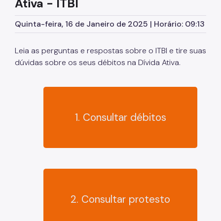
Ativa - ITBI
Notícias
Quinta-feira, 16 de Janeiro de 2025 | Horário: 09:13
Área do Servidor
Procedimentos Disciplinares
Leia as perguntas e respostas sobre o ITBI e tire suas
dúvidas sobre os seus débitos na Dívida Ativa.
Biblioteca Digital (Pareceres, catálogos, livros e
artigos)
1. Consultar débitos
2. Consultar protesto