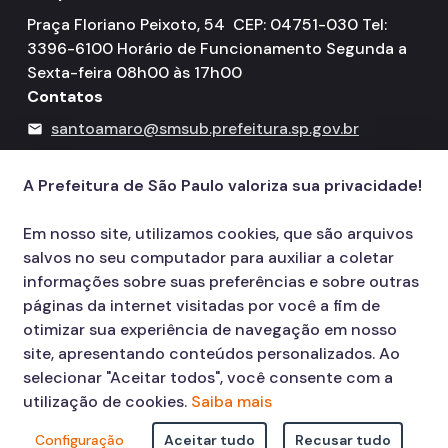
Praça Floriano Peixoto, 54 CEP: 04751-030 Tel:
3396-6100 Horário de Funcionamento Segunda a
Sexta-feira 08h00 às 17h00
Contatos
santoamaro@smsub.prefeitura.sp.gov.br
mail
156
call
A Prefeitura de São Paulo valoriza sua privacidade!
Em nosso site, utilizamos cookies, que são arquivos
salvos no seu computador para auxiliar a coletar
informações sobre suas preferências e sobre outras
páginas da internet visitadas por você a fim de
otimizar sua experiência de navegação em nosso
site, apresentando conteúdos personalizados. Ao
selecionar "Aceitar todos", você consente com a
utilização de cookies.
Saiba mais
Configuração
Aceitar tudo
Recusar tudo
© COPYRIGHT 2026,
Prefeitura Municipal de São Paulo Viaduto do Cha,