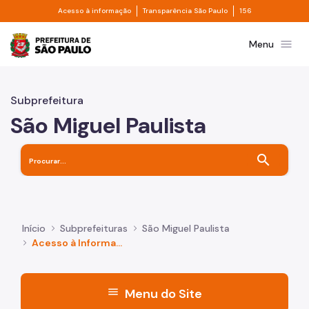
Divisor de acesso à informação
Divisor de transpa
Pular para o Conteúdo principal
Acesso à informação
Transparência São Paulo
156
Prefeitura de São Paulo
menu
Menu
Subprefeitura
São Miguel Paulista
search
Início
Subprefeituras
São Miguel Paulista
Acesso à Informação
menu
Menu do Site