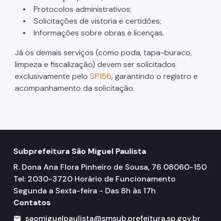
• Protocolos administrativos;
• Solicitações de vistoria e certidões;
• Informações sobre obras e licenças.
Já os demais serviços (como poda, tapa-buraco,
limpeza e fiscalização) devem ser solicitados
exclusivamente pelo
SP156
, garantindo o registro e
acompanhamento da solicitação.
Subprefeitura São Miguel Paulista
R. Dona Ana Flora Pinheiro de Sousa, 76 08060-150
Tel: 2030-3720 Horário de Funcionamento
Segunda a Sexta-feira - Das 8h às 17h
Contatos
saomiguelpaulista@smsub.prefeitura.sp.gov.br
mail